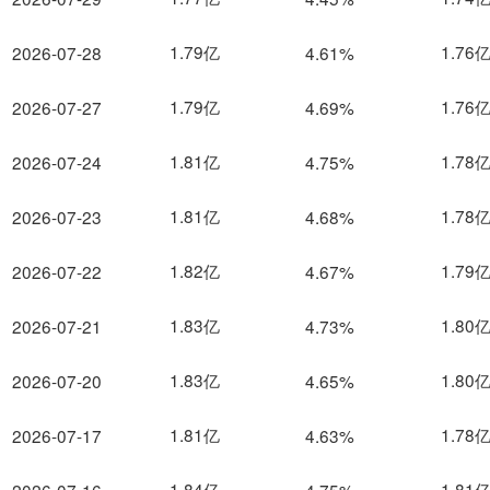
1.79亿
1.76
2026-07-28
4.61%
1.79亿
1.76
2026-07-27
4.69%
1.81亿
1.78
2026-07-24
4.75%
1.81亿
1.78
2026-07-23
4.68%
1.82亿
1.79
2026-07-22
4.67%
1.83亿
1.80
2026-07-21
4.73%
1.83亿
1.80
2026-07-20
4.65%
1.81亿
1.78
2026-07-17
4.63%
1.84亿
1.81