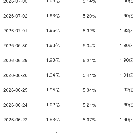
1.93亿
1.90
2026-07-03
5.14%
1.93亿
1.90
2026-07-02
5.20%
1.95亿
1.92
2026-07-01
5.32%
1.93亿
1.90
2026-06-30
5.34%
1.93亿
1.90
2026-06-29
5.24%
1.94亿
1.91
2026-06-26
5.41%
1.95亿
1.92
2026-06-25
5.34%
1.92亿
1.89
2026-06-24
5.21%
1.93亿
1.90
2026-06-23
5.07%