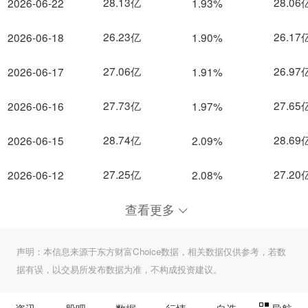
28.13亿
28.06
2026-06-22
1.93%
26.23亿
26.17
2026-06-18
1.90%
27.06亿
26.97
2026-06-17
1.91%
27.73亿
27.65
2026-06-16
1.97%
28.74亿
28.69
2026-06-15
2.09%
27.25亿
27.20
2026-06-12
2.08%
查看更多
声明：本信息来源于东方财富Choice数据，相关数据仅供参考，若数
据有误，以交易所发布数据为准，不构成投资建议。