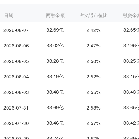
日期
两融余额
占流通市值比
融资余
32.69亿
32.65
2026-08-07
2.42%
33.02亿
32.96
2026-08-06
2.47%
33.28亿
33.25
2026-08-05
2.50%
33.19亿
33.15
2026-08-04
2.52%
33.48亿
33.43
2026-08-03
2.55%
33.69亿
33.65
2026-07-31
2.58%
33.46亿
33.42
2026-07-30
2.57%
33.74亿
33.69
2026-07-29
2.57%