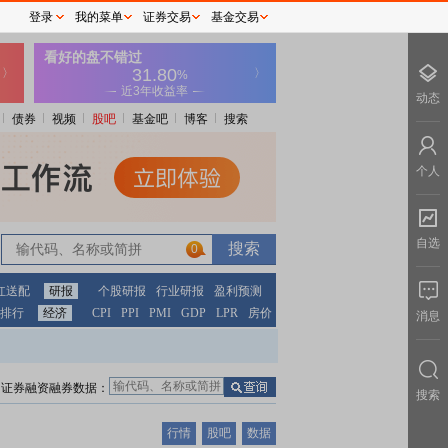
登录
我的菜单
证券交易
基金交易
动态
债券
视频
股吧
基金吧
博客
搜索
个人
自选
0
红送配
研报
个股研报
行业研报
盈利预测
排行
经济
CPI
PPI
PMI
GDP
LPR
房价
消息
证券融资融券数据：
搜索
行情
股吧
数据