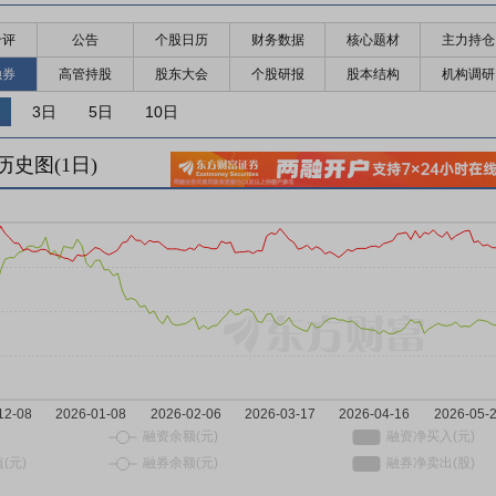
千评
公告
个股日历
财务数据
核心题材
主力持仓
融券
高管持股
股东大会
个股研报
股本结构
机构调研
3日
5日
10日
历史图(
1
日)