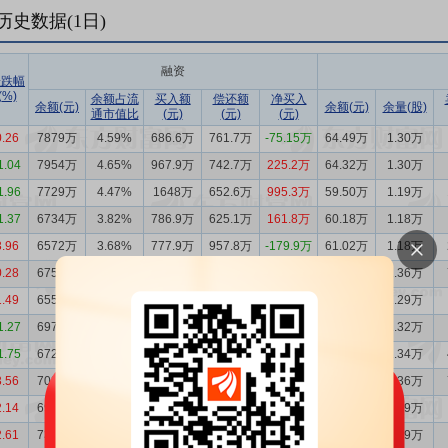
历史数据(
1
日)
融资
涨跌幅
(%)
余额占流
买入额
偿还额
净买入
余额(元)
余额(元)
余量(股)
通市值比
(元)
(元)
(元)
0.26
7879万
4.59%
686.6万
761.7万
-75.15万
64.49万
1.30万
1.04
7954万
4.65%
967.9万
742.7万
225.2万
64.32万
1.30万
1.96
7729万
4.47%
1648万
652.6万
995.3万
59.50万
1.19万
1.37
6734万
3.82%
786.9万
625.1万
161.8万
60.18万
1.18万
3.96
6572万
3.68%
777.9万
957.8万
-179.9万
61.02万
1.18万
0.28
6752万
3.93%
837.4万
641.9万
195.5万
67.65万
1.36万
1.49
6556万
3.82%
480.3万
897.1万
-416.8万
63.98万
1.29万
1.27
6973万
4.13%
627.4万
375.9万
251.5万
64.51万
1.32万
1.75
6722万
3.93%
310.5万
619.3万
-308.8万
66.33万
1.34万
3.56
7030万
4.04%
654.2万
533.2万
121.0万
68.52万
1.36万
2.14
6909万
4.11%
936.3万
1333万
-396.2万
62.76万
1.29万
2.61
7306万
4.44%
921.5万
846.0万
75.49万
61.44万
1.29万