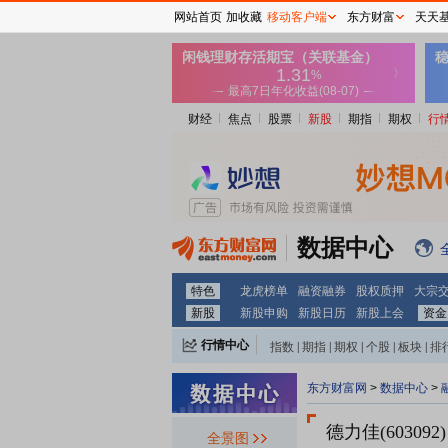
网站首页
加收藏
移动客户端
东方财富
天天
财经
焦点
股票
新股
期指
期权
行
数据中心
特色
龙虎榜单
融资融券
股权质押
大宗
新股
新股申购
新股日历
新股上会
资金
行情中心
指数
|
期指
|
期权
|
个股
|
板块
|
排
东方财富网
>
数据中心
>
德力佳(603092)
全景图