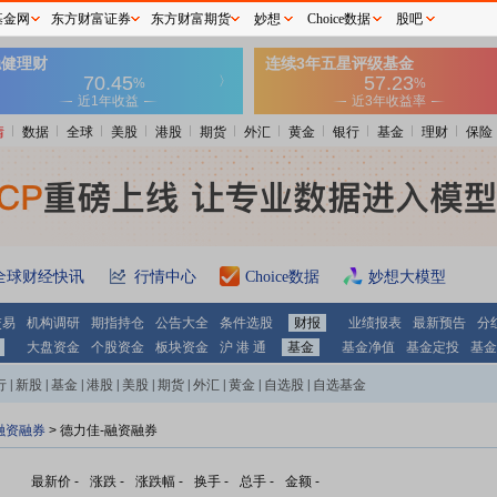
基金网
东方财富证券
东方财富期货
妙想
Choice数据
股吧
情
数据
全球
美股
港股
期货
外汇
黄金
银行
基金
理财
保险
全球财经快讯
行情中心
Choice数据
妙想大模型
交易
机构调研
期指持仓
公告大全
条件选股
财报
业绩报表
最新预告
分
大盘资金
个股资金
板块资金
沪 港 通
基金
基金净值
基金定投
基金
行
|
新股
|
基金
|
港股
|
美股
|
期货
|
外汇
|
黄金
|
自选股
|
自选基金
融资融券
>
德力佳-融资融券
最新价
-
涨跌
-
涨跌幅
-
换手
-
总手
-
金额
-