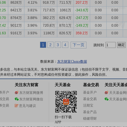
5.06
8628万
4.11%
918.7万
711.5万
207.2万
0.00
0.00
2.25
8421万
3.81%
717.8万
1061万
-343.6万
0.00
0.00
0.70
8764万
3.88%
382.2万
629.4万
-247.2万
0.00
0.00
2.42
9012万
3.96%
720.8万
870.1万
-149.2万
0.00
0.00
1.63
9161万
3.93%
1186万
826.5万
359.2万
0.00
0.00
1
2
3
4
下一页
跳转到
数据来源：
东方财富Choice数据
多信息，与本站立场无关。东方财富网不保证该信息（包括但不限于文字、视频、音
并未经过本网站证实，不对您构成任何投资建议，据此操作，风险自担。
关注东方财富
天天基金
基金交易
关注天天基
券开户
基金开户
东方财富网微博
天天基金网
线交易
基金交易
东方财富网微信
天天基金网
券交易
活期宝
意见与建议
基金产品
扫一扫下载
稳健理财
APP