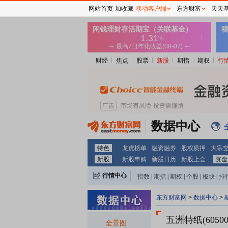
网站首页
加收藏
移动客户端
东方财富
天天
财经
焦点
股票
新股
期指
期权
行
数据中心
特色
龙虎榜单
融资融券
股权质押
大宗
新股
新股申购
新股日历
新股上会
资金
行情中心
指数
|
期指
|
期权
|
个股
|
板块
|
排
东方财富网
>
数据中心
>
五洲特纸(60500
全景图