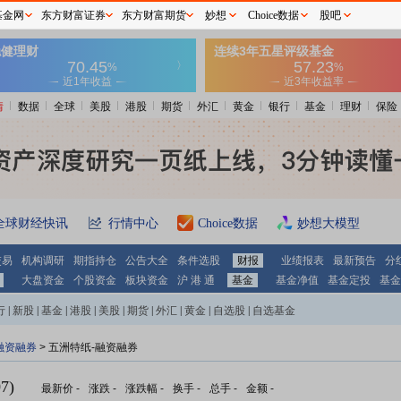
基金网
东方财富证券
东方财富期货
妙想
Choice数据
股吧
情
数据
全球
美股
港股
期货
外汇
黄金
银行
基金
理财
保险
全球财经快讯
行情中心
Choice数据
妙想大模型
交易
机构调研
期指持仓
公告大全
条件选股
财报
业绩报表
最新预告
分
大盘资金
个股资金
板块资金
沪 港 通
基金
基金净值
基金定投
基金
行
|
新股
|
基金
|
港股
|
美股
|
期货
|
外汇
|
黄金
|
自选股
|
自选基金
融资融券
>
五洲特纸-融资融券
7)
最新价
-
涨跌
-
涨跌幅
-
换手
-
总手
-
金额
-