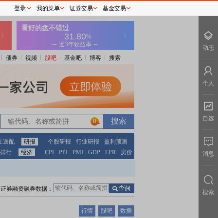
登录
我的菜单
证券交易
基金交易
动态
债券
视频
股吧
基金吧
博客
搜索
个人
自选
0
红送配
研报
个股研报
行业研报
盈利预测
排行
经济
CPI
PPI
PMI
GDP
LPR
房价
消息
证券融资融券数据：
搜索
行情
股吧
数据