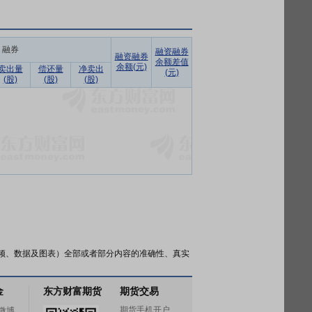
融券
融资融券
融资融券
余额差值
余额(元)
卖出量
偿还量
净卖出
(元)
(股)
(股)
(股)
频、数据及图表）全部或者部分内容的准确性、真实
金
东方财富期货
期货交易
期货手机开户
微博