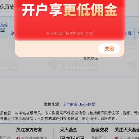
券历史数据(
1
日)
融资
涨跌幅
(%)
余额占流
买入额
偿还额
净买入
余额(元)
余额(元)
余量(股)
通市值比
(元)
(元)
(元)
暂无数据
数据来源：
东方财富Choice数据
多信息，与本站立场无关。东方财富网不保证该信息（包括但不限于文字、视频、音
并未经过本网站证实，不对您构成任何投资建议，据此操作，风险自担。
关注东方财富
天天基金
基金交易
关注天天基
券开户
基金开户
东方财富网微博
天天基金网