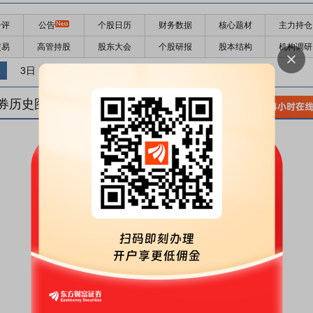
千评
公告
个股日历
财务数据
核心题材
主力持仓
交易
高管持股
股东大会
个股研报
股本结构
机构调研
3日
5日
10日
券历史图(
1
日)