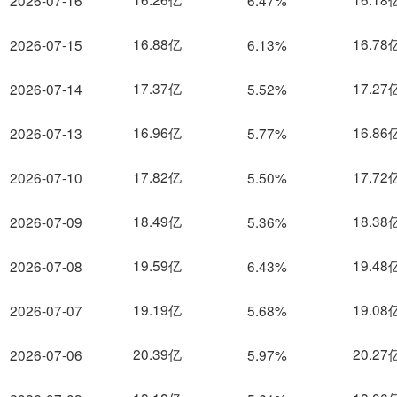
2026-07-16
6.47%
16.88亿
16.78
2026-07-15
6.13%
17.37亿
17.27
2026-07-14
5.52%
16.96亿
16.86
2026-07-13
5.77%
17.82亿
17.72
2026-07-10
5.50%
18.49亿
18.38
2026-07-09
5.36%
19.59亿
19.48
2026-07-08
6.43%
19.19亿
19.08
2026-07-07
5.68%
20.39亿
20.27
2026-07-06
5.97%