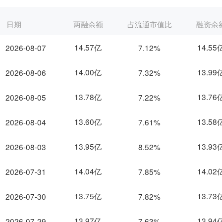
日期
两融余额
占流通市值比
融资余
14.57亿
14.55
2026-08-07
7.12%
14.00亿
13.99
2026-08-06
7.32%
13.78亿
13.76
2026-08-05
7.22%
13.60亿
13.58
2026-08-04
7.61%
13.95亿
13.93
2026-08-03
8.52%
14.04亿
14.02
2026-07-31
7.85%
13.75亿
13.73
2026-07-30
7.82%
13.97亿
13.94
2026-07-29
7.63%