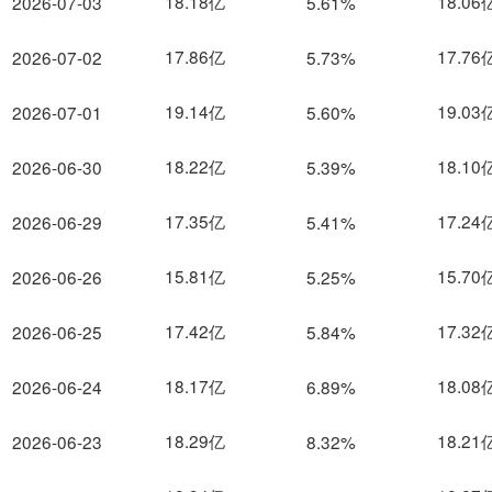
18.18亿
18.06
2026-07-03
5.61%
17.86亿
17.76
2026-07-02
5.73%
19.14亿
19.03
2026-07-01
5.60%
18.22亿
18.10
2026-06-30
5.39%
17.35亿
17.24
2026-06-29
5.41%
15.81亿
15.70
2026-06-26
5.25%
17.42亿
17.32
2026-06-25
5.84%
18.17亿
18.08
2026-06-24
6.89%
18.29亿
18.21
2026-06-23
8.32%