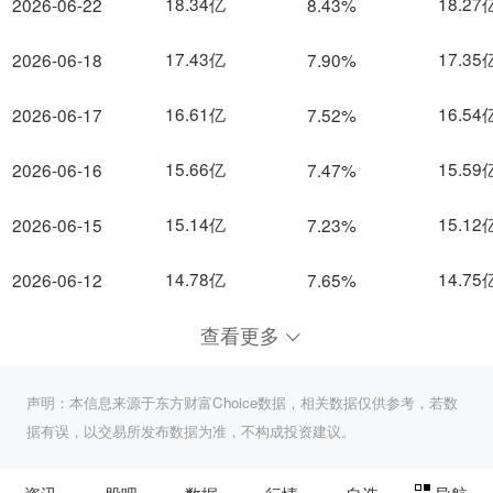
18.34亿
18.27
2026-06-22
8.43%
17.43亿
17.35
2026-06-18
7.90%
16.61亿
16.54
2026-06-17
7.52%
15.66亿
15.59
2026-06-16
7.47%
15.14亿
15.12
2026-06-15
7.23%
14.78亿
14.75
2026-06-12
7.65%
查看更多
声明：本信息来源于东方财富Choice数据，相关数据仅供参考，若数
据有误，以交易所发布数据为准，不构成投资建议。