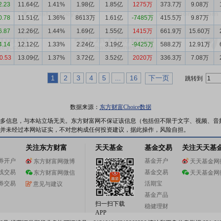
2.23
11.64亿
1.41%
1.98亿
1.85亿
1275万
373.7万
9.08万
0.78
11.51亿
1.36%
8613万
1.61亿
-7485万
415.5万
9.87万
6.87
12.26亿
1.44%
1.69亿
1.55亿
1415万
661.9万
15.60万
4.14
12.12亿
1.33%
2.24亿
3.19亿
-9425万
588.2万
12.91万
0.53
13.09亿
1.37%
3.72亿
3.52亿
2020万
336.3万
7.08万
1
2
3
4
5
...
16
下一页
跳转到
数据来源：
东方财富Choice数据
多信息，与本站立场无关。东方财富网不保证该信息（包括但不限于文字、视频、音
并未经过本网站证实，不对您构成任何投资建议，据此操作，风险自担。
关注东方财富
天天基金
基金交易
关注天天基
券开户
基金开户
东方财富网微博
天天基金网
线交易
基金交易
东方财富网微信
天天基金网
券交易
活期宝
意见与建议
基金产品
扫一扫下载
稳健理财
APP