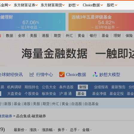
基金网
东方财富证券
东方财富期货
妙想
Choice数据
股吧
情
数据
全球
美股
港股
期货
外汇
黄金
银行
基金
理财
保险
全球财经快讯
行情中心
Choice数据
妙想大模型
交易
机构调研
期指持仓
公告大全
条件选股
财报
业绩报表
最新预告
分
大盘资金
个股资金
板块资金
沪 港 通
基金
基金净值
基金定投
基金
行
|
新股
|
基金
|
港股
|
美股
|
期货
|
外汇
|
黄金
|
自选股
|
自选基金
融资融券
>
晶合集成-融资融券
9)
最新价
-
涨跌
-
涨跌幅
-
换手
-
总手
-
金额
-