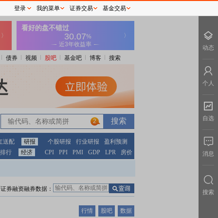
登录
我的菜单
证券交易
基金交易
动态
债券
视频
股吧
基金吧
博客
搜索
个人
自选
2
红送配
研报
个股研报
行业研报
盈利预测
排行
经济
CPI
PPI
PMI
GDP
LPR
房价
消息
证券融资融券数据：
搜索
行情
股吧
数据