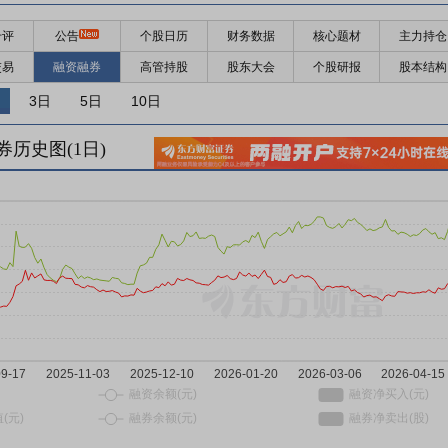
千评
公告
个股日历
财务数据
核心题材
主力持仓
交易
融资融券
高管持股
股东大会
个股研报
股本结构
3日
5日
10日
券历史图(
1
日)