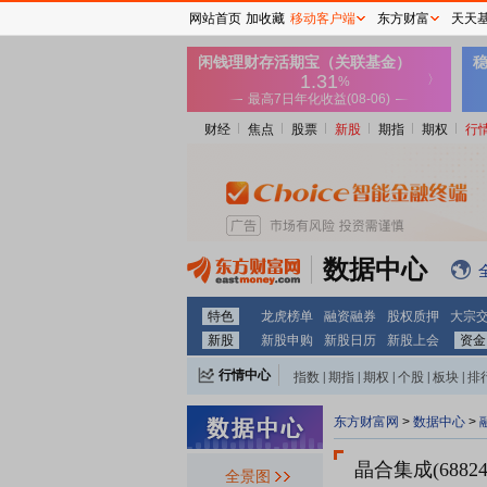
网站首页
加收藏
移动客户端
东方财富
天天
财经
焦点
股票
新股
期指
期权
行
数据中心
特色
龙虎榜单
融资融券
股权质押
大宗
新股
新股申购
新股日历
新股上会
资金
行情中心
指数
|
期指
|
期权
|
个股
|
板块
|
排
东方财富网
>
数据中心
>
晶合集成(68824
全景图