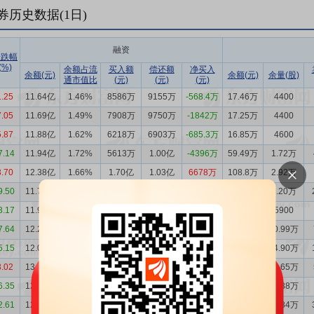
券历史数据(
1
日)
融资
涨跌幅
(%)
余额占流
买入额
偿还额
净买入
余额(元)
余额(元)
余量(股)
通市值比
(元)
(元)
(元)
1.25
11.64亿
1.46%
8586万
9155万
-568.4万
17.46万
4400
7.05
11.69亿
1.49%
7908万
9750万
-1842万
17.25万
4400
5.87
11.88亿
1.62%
6218万
6903万
-685.3万
16.85万
4600
7.14
11.94亿
1.72%
5613万
1.00亿
-4396万
59.49万
1.72万
3.70
12.38亿
1.66%
1.70亿
1.03亿
6678万
108.8万
2.92万
9.50
11.72亿
1.62%
9453万
1.19亿
-2488万
114.9万
3.20万
3.17
11.97亿
1.50%
6817万
9787万
-2970万
23.42万
5900
7.64
12.26亿
1.49%
1.14亿
9230万
2128万
450.3万
10.99万
5.15
12.05亿
1.35%
1.69亿
2.70亿
-1.01亿
661.1万
14.90万
3.02
13.06亿
1.39%
2.27亿
1.54亿
7291万
638.5万
13.65万
6.35
12.33亿
1.35%
1.38亿
1.73亿
-3481万
675.7万
14.88万
2.61
12.68亿
1.30%
2.41亿
1.54亿
8715万
719.5万
14.84万