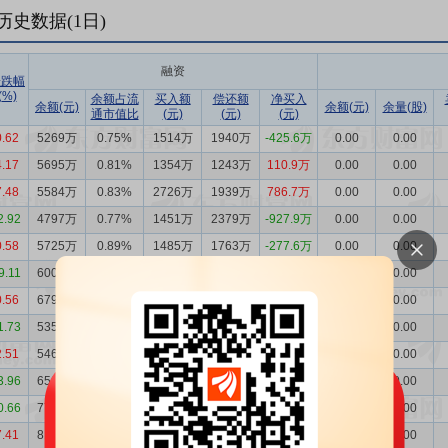
历史数据(
1
日)
融资
涨跌幅
(%)
余额占流
买入额
偿还额
净买入
余额(元)
余额(元)
余量(股)
通市值比
(元)
(元)
(元)
0.62
5269万
0.75%
1514万
1940万
-425.6万
0.00
0.00
4.17
5695万
0.81%
1354万
1243万
110.9万
0.00
0.00
7.48
5584万
0.83%
2726万
1939万
786.7万
0.00
0.00
2.92
4797万
0.77%
1451万
2379万
-927.9万
0.00
0.00
0.58
5725万
0.89%
1485万
1763万
-277.6万
0.00
0.00
9.11
6003万
0.93%
1196万
1984万
-787.4万
0.00
0.00
0.56
6790万
0.96%
3014万
1581万
1433万
0.00
0.00
1.73
5357万
0.76%
1292万
1396万
-104.7万
0.00
0.00
2.51
5462万
0.76%
1617万
2662万
-1045万
0.00
0.00
3.96
6506万
0.93%
1771万
3030万
-1259万
0.00
0.00
0.66
7765万
1.07%
1935万
2284万
-349.3万
0.00
0.00
7.41
8115万
1.11%
4451万
3622万
829.4万
0.00
0.00