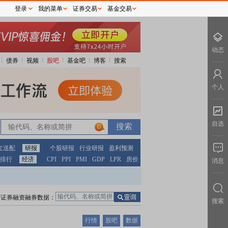
登录
我的菜单
证券交易
基金交易
动态
债券
视频
股吧
基金吧
博客
搜索
个人
自选
0
红送配
研报
个股研报
行业研报
盈利预测
排行
经济
CPI
PPI
PMI
GDP
LPR
房价
消息
证券融资融券数据：
搜索
行情
股吧
数据