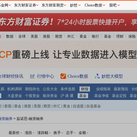
基金网
东方财富证券
东方财富期货
妙想
Choice数据
股吧
情
数据
全球
美股
港股
期货
外汇
黄金
银行
基金
理财
保险
全球财经快讯
行情中心
Choice数据
妙想大模型
交易
机构调研
期指持仓
公告大全
条件选股
财报
业绩报表
最新预告
分
大盘资金
个股资金
板块资金
沪 港 通
基金
基金净值
基金定投
基金
行
|
新股
|
基金
|
港股
|
美股
|
期货
|
外汇
|
黄金
|
自选股
|
自选基金
融资融券
>
益诺思-融资融券
最新价
-
涨跌
-
涨跌幅
-
换手
-
总手
-
金额
-