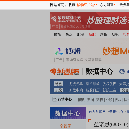
网站首页
加收藏
移动客户端
东方财富
天天
财经
焦点
股票
新股
期指
期权
行
数据中心
特色
龙虎榜单
融资融券
股权质押
大宗
新股
新股申购
新股日历
新股上会
资金
行情中心
指数
|
期指
|
期权
|
个股
|
板块
|
排
东方财富网
>
数据中心
>
益诺思(688710)
全景图