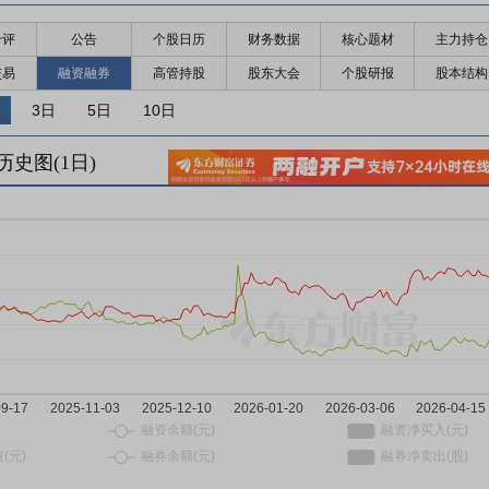
千评
公告
个股日历
财务数据
核心题材
主力持仓
交易
融资融券
高管持股
股东大会
个股研报
股本结构
3日
5日
10日
历史图(
1
日)