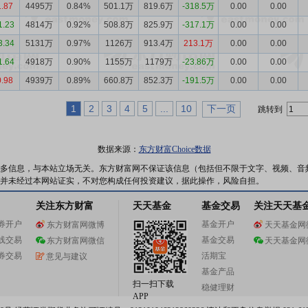
1.87
4495万
0.84%
501.1万
819.6万
-318.5万
0.00
0.00
1.23
4814万
0.92%
508.8万
825.9万
-317.1万
0.00
0.00
3.34
5131万
0.97%
1126万
913.4万
213.1万
0.00
0.00
1.64
4918万
0.90%
1155万
1179万
-23.86万
0.00
0.00
0.98
4939万
0.89%
660.8万
852.3万
-191.5万
0.00
0.00
1
2
3
4
5
...
10
下一页
跳转到
数据来源：
东方财富Choice数据
多信息，与本站立场无关。东方财富网不保证该信息（包括但不限于文字、视频、音
并未经过本网站证实，不对您构成任何投资建议，据此操作，风险自担。
关注东方财富
天天基金
基金交易
关注天天基
券开户
基金开户
东方财富网微博
天天基金网
线交易
基金交易
东方财富网微信
天天基金网
券交易
活期宝
意见与建议
基金产品
扫一扫下载
稳健理财
APP