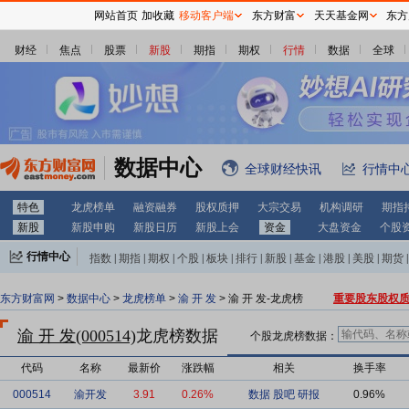
网站首页
加收藏
移动客户端
东方财富
天天基金网
东方
财经
焦点
股票
新股
期指
期权
行情
数据
全球
数据中心
全球财经快讯
行情中
特色
龙虎榜单
融资融券
股权质押
大宗交易
机构调研
期指
新股
新股申购
新股日历
新股上会
资金
大盘资金
个股
行情中心
指数
|
期指
|
期权
|
个股
|
板块
|
排行
|
新股
|
基金
|
港股
|
美股
|
期货
|
外汇
|
黄金
|
自选股
|
自选基金
东方财富网
>
数据中心
>
龙虎榜单
>
渝 开 发
> 渝 开 发-龙虎榜
重要股东股权
渝 开 发(000514)
龙虎榜数据
个股龙虎榜数据：
代码
名称
最新价
涨跌幅
相关
换手率
000514
渝开发
3.91
0.26%
数据
股吧
研报
0.96%