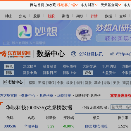
网站首页
加收藏
移动客户端
东方财富
天天基金网
东方
财经
焦点
股票
新股
期指
期权
行情
数据
全球
数据中心
全球财经快讯
行情中
特色
龙虎榜单
融资融券
股权质押
大宗交易
机构调研
期指
新股
新股申购
新股日历
新股上会
资金
大盘资金
个股
行情中心
指数
|
期指
|
期权
|
个股
|
板块
|
排行
|
新股
|
基金
|
港股
|
美股
|
期货
|
外汇
|
黄金
|
自选股
|
自选基金
东方财富网
>
数据中心
>
龙虎榜单
>
华映科技
> 华映科技-龙虎榜
重要股东股
华映科技(000536)
龙虎榜数据
个股龙虎榜数据：
代码
名称
最新价
涨跌幅
相关
换手率
000536
华映科技
3.29
-0.90%
数据
股吧
研报
1.52%