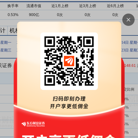
换手率
流通市值
近1月上榜
近3月上榜
近6月上榜
0.53%
900亿
0次
0次
0次
计
机构买卖统计
最新公告
日 星期一
2020年12月11日 星期五
2020年07月03日 星期五
2019年10月14日 星
日 星期三
2014年03月07日 星期五
2013年10月28日 星期一
2009年10月23日 星
5只证券
收盘价：
148.61
买入金额(万)
占总成交比例
1339次
39.73%
20078.54
6.28%
2次
0.00%
5629.23
1.76%
4次
50.00%
4366.04
1.37%
2664次
39.26%
4315.33
1.35%
2664次
39.26%
4098.11
1.28%