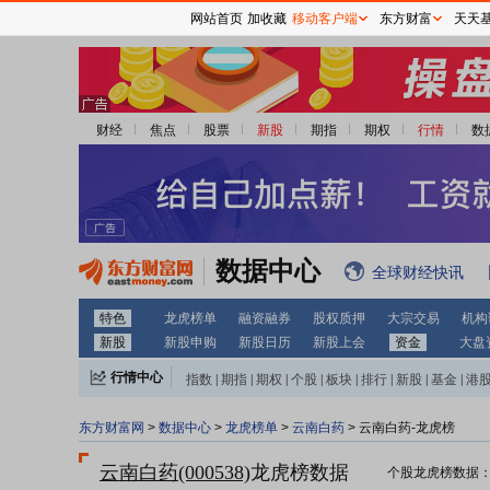
网站首页
加收藏
移动客户端
东方财富
天天
财经
焦点
股票
新股
期指
期权
行情
数
数据中心
全球财经快讯
特色
龙虎榜单
融资融券
股权质押
大宗交易
机构
新股
新股申购
新股日历
新股上会
资金
大盘
行情中心
指数
|
期指
|
期权
|
个股
|
板块
|
排行
|
新股
|
基金
|
港
东方财富网
>
数据中心
>
龙虎榜单
>
云南白药
> 云南白药-龙虎榜
云南白药(000538)
龙虎榜数据
个股龙虎榜数据