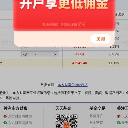
买入金额(万)
占总成交比例
1339次
39.73%
20078.54
6.28%
-次
-
73.12
0.02%
339次
41.59%
317.83
0.10%
-次
-
3618.15
1.13%
-次
-
49.04
0.02%
:
42545.40
13.31%
数据来源：
东方财富Choice数据
场无关。东方财富网不保证该信息（包括但不限于文字、视频、音频、数据及图表）
作，风险自担。