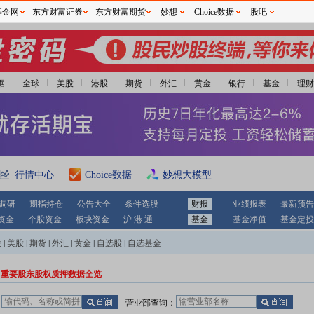
基金网
东方财富证券
东方财富期货
妙想
Choice数据
股吧
据
全球
美股
港股
期货
外汇
黄金
银行
基金
理财
行情中心
Choice数据
妙想大模型
调研
期指持仓
公告大全
条件选股
财报
业绩报表
最新预告
资金
个股资金
板块资金
沪 港 通
基金
基金净值
基金定投
股
|
美股
|
期货
|
外汇
|
黄金
|
自选股
|
自选基金
重要股东股权质押数据全览
：
营业部查询：