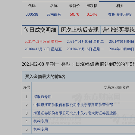
代码
名称
最新价
涨跌幅
相关
000538
云南白药
50.76
0.14%
数据
股吧
研报
每日成交明细
历次上榜后表现
营业部买卖统
2021年02月08日 星期一
2021年01月05日 星期二
2021年01月04
2016年12月30日 星期五
2015年06月15日 星期一
2014年10月08
2021-02-08 星期一 类型：日涨幅偏离值达到7%的前
买入金额最大的前5名
序号
交易营业部名称
深股通专用
1
中国银河证券股份有限公司宁波宁穿路证券营业部
2
海通证券股份有限公司北京中关村南大街证券营业部
3
机构专用
4
机构专用
5