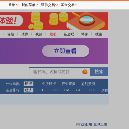
登录
我的菜单
证券交易
基金交易
保险
债券
视频
股吧
基金吧
博客
搜索
0
分红送配
研报
个股研报
行业研报
盈利预测
基金排行
经济
CPI
PPI
PMI
GDP
LPR
房价
[
帮助说明
]
[
意见反馈
]