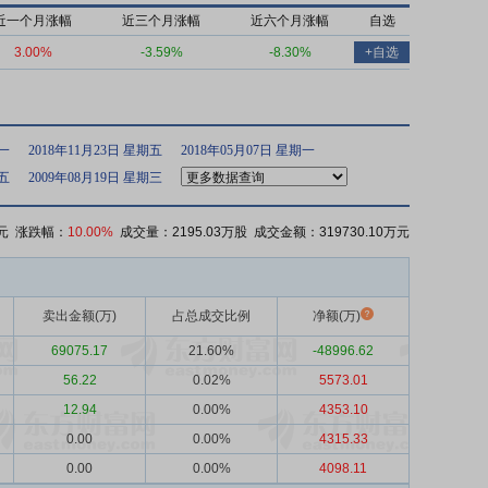
近一个月涨幅
近三个月涨幅
近六个月涨幅
自选
3.00%
-3.59%
-8.30%
+自选
期一
2018年11月23日 星期五
2018年05月07日 星期一
期五
2009年08月19日 星期三
元 涨跌幅：
10.00%
成交量：2195.03万股 成交金额：319730.10万元
卖出金额(万)
占总成交比例
净额(万)
69075.17
21.60%
-48996.62
56.22
0.02%
5573.01
12.94
0.00%
4353.10
0.00
0.00%
4315.33
0.00
0.00%
4098.11