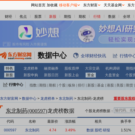
网站首页
加收藏
移动客户端
东方财富
天天基金网
东方
财经
焦点
股票
新股
期指
期权
行情
数据
全球
数据中心
全球财经快讯
行情中
特色
龙虎榜单
融资融券
股权质押
大宗交易
机构调研
期指
新股
新股申购
新股日历
新股上会
资金
大盘资金
个股
行情中心
指数
|
期指
|
期权
|
个股
|
板块
|
排行
|
新股
|
基金
|
港股
|
美股
|
期货
|
外汇
|
黄金
|
自选股
|
自选基金
东方财富网
>
数据中心
>
龙虎榜单
>
东北制药
> 东北制药-龙虎榜
重要股东股
东北制药(000597)
龙虎榜数据
个股龙虎榜数据：
代码
名称
最新价
涨跌幅
相关
换手率
000597
东北制药
4.74
3.49%
数据
股吧
研报
1.51%