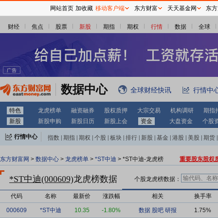
网站首页
加收藏
移动客户端
东方财富
天天基金网
东方
财经
焦点
股票
新股
期指
期权
行情
数据
全球
数据中心
全球财经快讯
行情中
特色
龙虎榜单
融资融券
股权质押
大宗交易
机构调研
期指
新股
新股申购
新股日历
新股上会
资金
大盘资金
个股
行情中心
指数
|
期指
|
期权
|
个股
|
板块
|
排行
|
新股
|
基金
|
港股
|
美股
|
期货
|
外汇
|
黄金
|
自选股
|
自选基金
东方财富网
>
数据中心
>
龙虎榜单
>
*ST中迪
> *ST中迪-龙虎榜
重要股东股权
*ST中迪(000609)
龙虎榜数据
个股龙虎榜数据：
代码
名称
最新价
涨跌幅
相关
换手率
000609
*ST中迪
10.35
-1.80%
数据
股吧
研报
1.75%