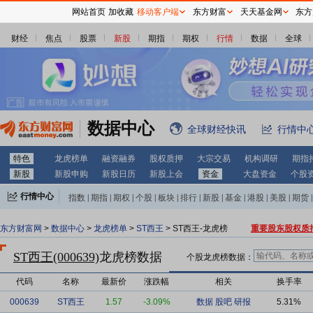
网站首页
加收藏
移动客户端
东方财富
天天基金网
东方
财经
焦点
股票
新股
期指
期权
行情
数据
全球
数据中心
全球财经快讯
行情中
特色
龙虎榜单
融资融券
股权质押
大宗交易
机构调研
期指
新股
新股申购
新股日历
新股上会
资金
大盘资金
个股
行情中心
指数
|
期指
|
期权
|
个股
|
板块
|
排行
|
新股
|
基金
|
港股
|
美股
|
期货
|
外汇
|
黄金
|
自选股
|
自选基金
东方财富网
>
数据中心
>
龙虎榜单
>
ST西王
> ST西王-龙虎榜
重要股东股权质
ST西王(000639)
龙虎榜数据
个股龙虎榜数据：
代码
名称
最新价
涨跌幅
相关
换手率
000639
ST西王
1.57
-3.09%
数据
股吧
研报
5.31%