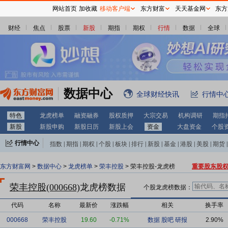
网站首页
加收藏
移动客户端
东方财富
天天基金网
东方
财经
焦点
股票
新股
期指
期权
行情
数据
全球
数据中心
全球财经快讯
行情中
特色
龙虎榜单
融资融券
股权质押
大宗交易
机构调研
期指
新股
新股申购
新股日历
新股上会
资金
大盘资金
个股
行情中心
指数
|
期指
|
期权
|
个股
|
板块
|
排行
|
新股
|
基金
|
港股
|
美股
|
期货
|
外汇
|
黄金
|
自选股
|
自选基金
东方财富网
>
数据中心
>
龙虎榜单
>
荣丰控股
> 荣丰控股-龙虎榜
重要股东股
荣丰控股(000668)
龙虎榜数据
个股龙虎榜数据：
代码
名称
最新价
涨跌幅
相关
换手率
000668
荣丰控股
19.60
-0.71%
数据
股吧
研报
2.90%