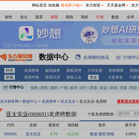
网站首页
加收藏
移动客户端
东方财富
天天基金网
东方
财经
焦点
股票
新股
期指
期权
行情
数据
全球
数据中心
全球财经快讯
行情中
特色
龙虎榜单
融资融券
股权质押
大宗交易
机构调研
期指
新股
新股申购
新股日历
新股上会
资金
大盘资金
个股
行情中心
指数
|
期指
|
期权
|
个股
|
板块
|
排行
|
新股
|
基金
|
港股
|
美股
|
期货
|
外汇
|
黄金
|
自选股
|
自选基金
东方财富网
>
数据中心
>
龙虎榜单
>
亚太实业
> 亚太实业-龙虎榜
重要股东股
亚太实业(000691)
龙虎榜数据
个股龙虎榜数据：
代码
名称
最新价
涨跌幅
相关
换手率
000691
亚太实业
9.70
-0.21%
数据
股吧
研报
3.96%