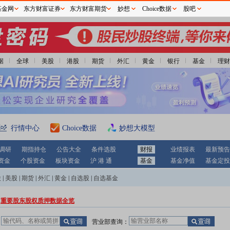
基金网
东方财富证券
东方财富期货
妙想
Choice数据
股吧
据
全球
美股
港股
期货
外汇
黄金
银行
基金
理财
行情中心
Choice数据
妙想大模型
调研
期指持仓
公告大全
条件选股
财报
业绩报表
最新预告
资金
个股资金
板块资金
沪 港 通
基金
基金净值
基金定投
股
|
美股
|
期货
|
外汇
|
黄金
|
自选股
|
自选基金
重要股东股权质押数据全览
：
营业部查询：