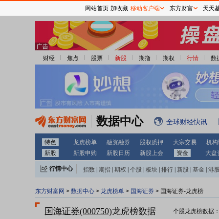
网站首页
加收藏
移动客户端
东方财富
天天
财经
焦点
股票
新股
期指
期权
行情
数
数据中心
全球财经快讯
特色
龙虎榜单
融资融券
股权质押
大宗交易
机构
新股
新股申购
新股日历
新股上会
资金
大盘
行情中心
指数
|
期指
|
期权
|
个股
|
板块
|
排行
|
新股
|
基金
|
港
东方财富网
>
数据中心
>
龙虎榜单
>
国海证券
> 国海证券-龙虎榜
国海证券(000750)
龙虎榜数据
个股龙虎榜数据