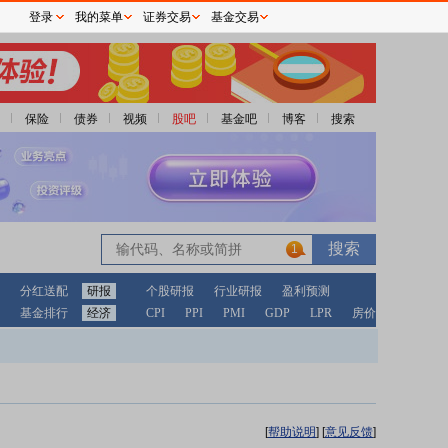
登录
我的菜单
证券交易
基金交易
保险
债券
视频
股吧
基金吧
博客
搜索
1
分红送配
研报
个股研报
行业研报
盈利预测
基金排行
经济
CPI
PPI
PMI
GDP
LPR
房价
[
帮助说明
]
[
意见反馈
]