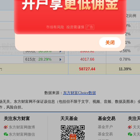
买入金额(万)
占总成交比例
1356次
39.53%
18512.05
3.59%
-次
-
7315.70
1.42%
-次
-
32.53
0.01%
385次
30.39%
2883.92
0.56%
615次
28.29%
4017.66
0.78%
:
58727.44
11.39%
数据来源：
东方财富Choice数据
场无关。东方财富网不保证该信息（包括但不限于文字、视频、音频、数据及图表）
作，风险自担。