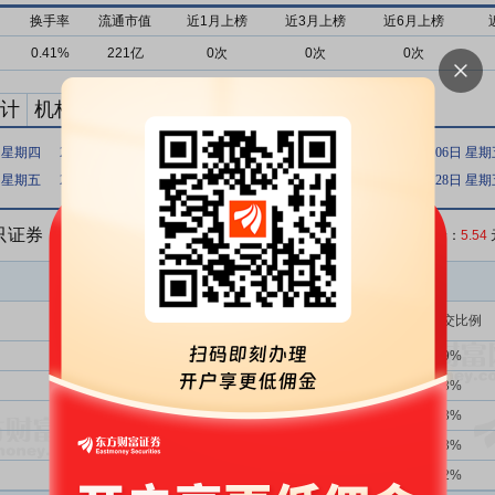
换手率
流通市值
近1月上榜
近3月上榜
近6月上榜
0.41%
221亿
0次
0次
0次
计
机构买卖统计
最新公告
日 星期四
2024年09月26日 星期四
2024年09月25日 星期三
2024年09月06日 星
日 星期五
2019年01月04日 星期五
2019年01月03日 星期四
2018年12月28日 星
5只证券
收盘价：
5.54
买入金额(万)
占总成交比例
1356次
39.53%
18512.05
3.59%
25次
28.00%
10203.45
1.98%
2739次
39.47%
7894.13
1.53%
2次
0.00%
7868.00
1.53%
-次
-
7315.70
1.42%