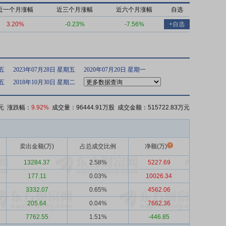
近一个月涨幅
近三个月涨幅
近六个月涨幅
自选
3.20%
-0.23%
-7.56%
+自选
期五
2023年07月28日 星期五
2020年07月20日 星期一
期五
2018年10月30日 星期二
元 涨跌幅：
9.92%
成交量：96444.91万股 成交金额：515722.83万元
卖出金额(万)
占总成交比例
净额(万)
13284.37
2.58%
5227.69
177.11
0.03%
10026.34
3332.07
0.65%
4562.06
205.64
0.04%
7662.36
7762.55
1.51%
-446.85