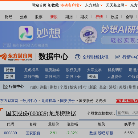
网站首页
加收藏
移动客户端
东方财富
天天基金网
东方
财经
焦点
股票
新股
期指
期权
行情
数据
全球
数据中心
全球财经快讯
行情中
特色
龙虎榜单
融资融券
股权质押
大宗交易
机构调研
期指
新股
新股申购
新股日历
新股上会
资金
大盘资金
个股
行情中心
指数
|
期指
|
期权
|
个股
|
板块
|
排行
|
新股
|
基金
|
港股
|
美股
|
期货
|
外汇
|
黄金
|
自选股
|
自选基金
东方财富网
>
数据中心
>
龙虎榜单
>
国安股份
> 国安股份-龙虎榜
重要股东股
国安股份(000839)
龙虎榜数据
个股龙虎榜数据：
代码
名称
最新价
涨跌幅
相关
换手率
000839
国安股份
2.91
-7.32%
数据
股吧
研报
6.55%