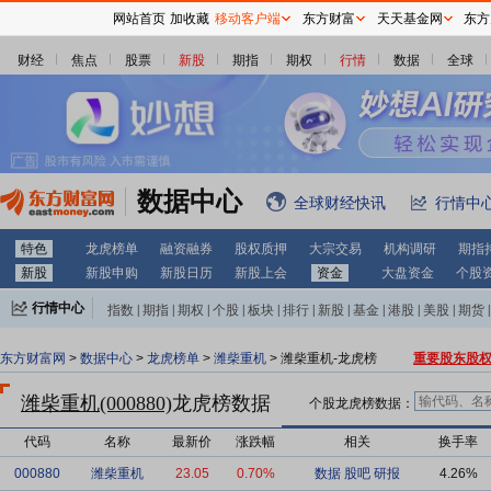
网站首页
加收藏
移动客户端
东方财富
天天基金网
东方
财经
焦点
股票
新股
期指
期权
行情
数据
全球
数据中心
全球财经快讯
行情中
特色
龙虎榜单
融资融券
股权质押
大宗交易
机构调研
期指
新股
新股申购
新股日历
新股上会
资金
大盘资金
个股
行情中心
指数
|
期指
|
期权
|
个股
|
板块
|
排行
|
新股
|
基金
|
港股
|
美股
|
期货
|
外汇
|
黄金
|
自选股
|
自选基金
东方财富网
>
数据中心
>
龙虎榜单
>
潍柴重机
> 潍柴重机-龙虎榜
重要股东股
潍柴重机(000880)
龙虎榜数据
个股龙虎榜数据：
代码
名称
最新价
涨跌幅
相关
换手率
000880
潍柴重机
23.05
0.70%
数据
股吧
研报
4.26%