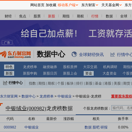
网站首页
加收藏
移动客户端
东方财富
天天基金网
东方
财经
焦点
股票
新股
期指
期权
行情
数据
全球
数据中心
全球财经快讯
行情中
特色
龙虎榜单
融资融券
股权质押
大宗交易
机构调研
期指
新股
新股申购
新股日历
新股上会
资金
大盘资金
个股
行情中心
指数
|
期指
|
期权
|
个股
|
板块
|
排行
|
新股
|
基金
|
港股
|
美股
|
期货
|
外汇
|
黄金
|
自选股
|
自选基金
东方财富网
>
数据中心
>
龙虎榜单
>
中银绒业
> 中银绒业-龙虎榜
重要股东股
中银绒业(000982)
龙虎榜数据
个股龙虎榜数据：
代码
名称
最新价
涨跌幅
相关
换手率
000982
中银绒业
数据
股吧
研报
0.00%