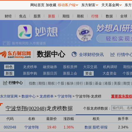
网站首页
加收藏
移动客户端
东方财富
天天基金网
东方
财经
焦点
股票
新股
期指
期权
行情
数据
全球
数据中心
全球财经快讯
行情中
特色
龙虎榜单
融资融券
股权质押
大宗交易
机构调研
期指
新股
新股申购
新股日历
新股上会
资金
大盘资金
个股
行情中心
指数
|
期指
|
期权
|
个股
|
板块
|
排行
|
新股
|
基金
|
港股
|
美股
|
期货
|
外汇
|
黄金
|
自选股
|
自选基金
东方财富网
>
数据中心
>
龙虎榜单
>
宁波华翔
> 宁波华翔-龙虎榜
重要股东股
宁波华翔(002048)
龙虎榜数据
个股龙虎榜数据：
代码
名称
最新价
涨跌幅
相关
换手率
002048
宁波华翔
19.40
1.36%
数据
股吧
研报
2.34%