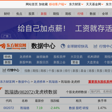
网站首页
加收藏
移动客户端
东方财富
天天基金网
东方
财经
焦点
股票
新股
期指
期权
行情
数据
全球
数据中心
全球财经快讯
行情中
特色
龙虎榜单
融资融券
股权质押
大宗交易
机构调研
期指
新股
新股申购
新股日历
新股上会
资金
大盘资金
个股
行情中心
指数
|
期指
|
期权
|
个股
|
板块
|
排行
|
新股
|
基金
|
港股
|
美股
|
期货
|
外汇
|
黄金
|
自选股
|
自选基金
东方财富网
>
数据中心
>
龙虎榜单
>
凯瑞德
> 凯瑞德-龙虎榜
重要股东股权质
凯瑞德(002072)
龙虎榜数据
个股龙虎榜数据：
代码
名称
最新价
涨跌幅
相关
换手率
002072
凯瑞德
7.19
-2.44%
数据
股吧
研报
1.47%