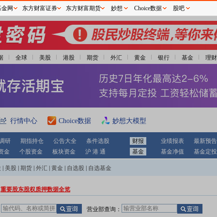
基金网
东方财富证券
东方财富期货
妙想
Choice数据
股吧
据
全球
美股
港股
期货
外汇
黄金
银行
基金
理财
行情中心
Choice数据
妙想大模型
调研
期指持仓
公告大全
条件选股
财报
业绩报表
最新预告
资金
个股资金
板块资金
沪 港 通
基金
基金净值
基金定投
股
|
美股
|
期货
|
外汇
|
黄金
|
自选股
|
自选基金
重要股东股权质押数据全览
：
营业部查询：