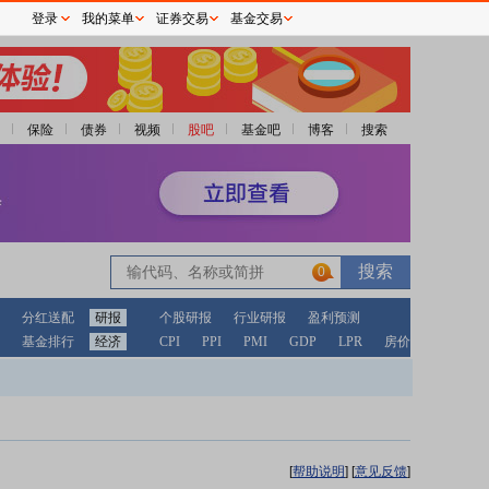
登录
我的菜单
证券交易
基金交易
保险
债券
视频
股吧
基金吧
博客
搜索
0
分红送配
研报
个股研报
行业研报
盈利预测
基金排行
经济
CPI
PPI
PMI
GDP
LPR
房价
[
帮助说明
]
[
意见反馈
]