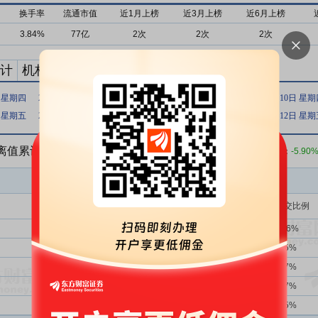
换手率
流通市值
近1月上榜
近3月上榜
近6月上榜
3.84%
77亿
2次
2次
2次
计
机构买卖统计
最新公告
日 星期四
2023年06月20日 星期二
2023年04月18日 星期二
2022年11月10日 星
日 星期五
2022年06月29日 星期三
2020年06月15日 星期一
2020年06月12日 星
偏离值累计达到20%的证券
收盘价：
10.21
元 涨跌幅：
-5.90
买入金额(万)
占总成交比例
1356次
39.53%
26347.07
10.86%
2739次
39.47%
5209.67
2.15%
2739次
39.47%
4050.41
1.67%
2739次
39.47%
4039.26
1.67%
4次
25.00%
3526.98
1.45%