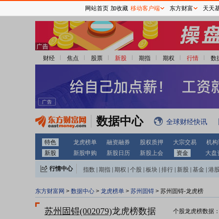
网站首页
加收藏
移动客户端
东方财富
天天
财经
焦点
股票
新股
期指
期权
行情
数
数据中心
全球财经快讯
特色
龙虎榜单
融资融券
股权质押
大宗交易
机构
新股
新股申购
新股日历
新股上会
资金
大盘
行情中心
指数
|
期指
|
期权
|
个股
|
板块
|
排行
|
新股
|
基金
|
港
东方财富网
>
数据中心
>
龙虎榜单
>
苏州固锝
> 苏州固锝-龙虎榜
苏州固锝(002079)
龙虎榜数据
个股龙虎榜数据