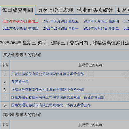
每日成交明细
历次上榜后表现
营业部买卖统计
机构
2025年06月25日 星期三
2025年06月20日 星期五
2024年05月09日 星期四
20
2022年03月03日 星期四
2022年02月28日 星期一
2021年09月14日 星期二
20
2025-06-25 星期三 类型：连续三个交易日内，涨幅偏离值累计
买入金额最大的前5名
序号
交易营业部名称
广发证券股份有限公司深圳深南东路证券营业部
1
深股通专用
2
华鑫证券有限责任公司上海宛平南路证券营业部
3
国泰海通证券股份有限公司深圳深南大道京基一百证券营业部
4
国泰海通证券股份有限公司成都北一环路证券营业部
5
卖出金额最大的前5名
序号
交易营业部名称