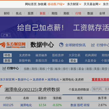
网站首页
加收藏
移动客户端
东方财富
天天基金网
东方
财经
焦点
股票
新股
期指
期权
行情
数据
全球
数据中心
全球财经快讯
行情中
特色
龙虎榜单
融资融券
股权质押
大宗交易
机构调研
期指
新股
新股申购
新股日历
新股上会
资金
大盘资金
个股
行情中心
指数
|
期指
|
期权
|
个股
|
板块
|
排行
|
新股
|
基金
|
港股
|
美股
|
期货
|
外汇
|
黄金
|
自选股
|
自选基金
东方财富网
>
数据中心
>
龙虎榜单
>
湘潭电化
> 湘潭电化-龙虎榜
重要股东股
湘潭电化(002125)
龙虎榜数据
个股龙虎榜数据：
代码
名称
最新价
涨跌幅
相关
换手率
002125
湘潭电化
12.54
-0.32%
数据
股吧
研报
2.87%