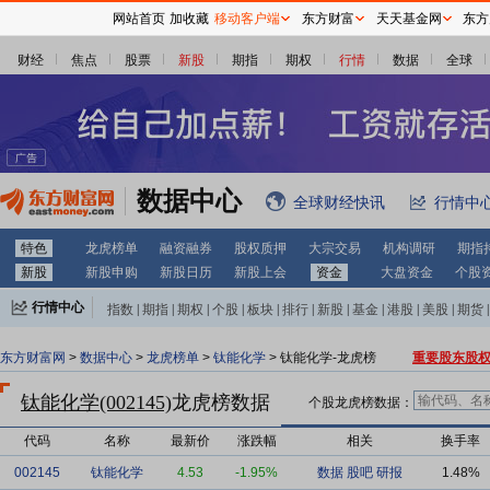
网站首页
加收藏
移动客户端
东方财富
天天基金网
东方
财经
焦点
股票
新股
期指
期权
行情
数据
全球
数据中心
全球财经快讯
行情中
特色
龙虎榜单
融资融券
股权质押
大宗交易
机构调研
期指
新股
新股申购
新股日历
新股上会
资金
大盘资金
个股
行情中心
指数
|
期指
|
期权
|
个股
|
板块
|
排行
|
新股
|
基金
|
港股
|
美股
|
期货
|
外汇
|
黄金
|
自选股
|
自选基金
东方财富网
>
数据中心
>
龙虎榜单
>
钛能化学
> 钛能化学-龙虎榜
重要股东股
钛能化学(002145)
龙虎榜数据
个股龙虎榜数据：
代码
名称
最新价
涨跌幅
相关
换手率
002145
钛能化学
4.53
-1.95%
数据
股吧
研报
1.48%