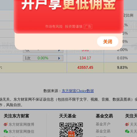
买入金额(万)
占总成交比例
1354次
39.66%
8461.70
1.91%
-次
-
223.86
0.05%
-次
-
248.87
0.06%
-次
-
3.61
0.00%
1次
0.00%
134.17
0.03%
:
43557.45
9.83%
数据来源：
东方财富Choice数据
场无关。东方财富网不保证该信息（包括但不限于文字、视频、音频、数据及图表）
作，风险自担。