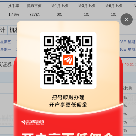
换手率
流通市值
近1月上榜
近3月上榜
近6月上榜
1.49%
727亿
0次
1次
1次
计
机构买卖统计
最新公告
日 星期五
2020年08月24日 星期一
2020年06月30日 星期二
2015年09月08日 星
日 星期一
2015年07月16日 星期四
2015年07月15日 星期三
2015年07月10日 星
5只证券
收盘价：
40.61
买入金额(万)
占总成交比例
2719次
39.39%
10891.03
2.46%
1354次
39.66%
8461.70
1.91%
2719次
39.39%
8410.84
1.90%
2719次
39.39%
7941.51
1.79%
2719次
39.39%
7241.86
1.63%