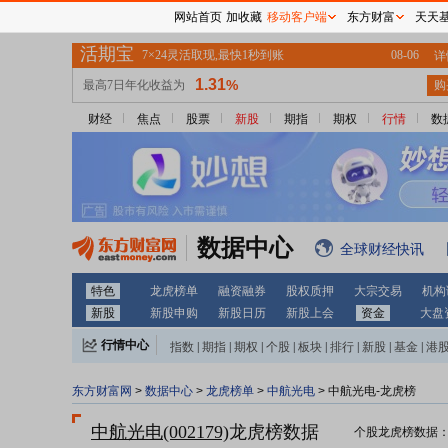
网站首页
加收藏
移动客户端
东方财富
天天
财经
焦点
股票
新股
期指
期权
行情
数
数据中心
全球财经快讯
特色
龙虎榜单
融资融券
股权质押
大宗交易
机构
新股
新股申购
新股日历
新股上会
资金
大盘
行情中心
指数
|
期指
|
期权
|
个股
|
板块
|
排行
|
新股
|
基金
|
港
东方财富网
>
数据中心
>
龙虎榜单
>
中航光电
> 中航光电-龙虎榜
中航光电(002179)
龙虎榜数据
个股龙虎榜数据