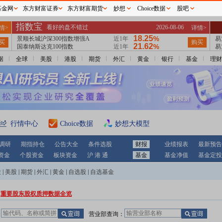
基金网
东方财富证券
东方财富期货
妙想
Choice数据
股吧
据
全球
美股
港股
期货
外汇
黄金
银行
基金
理财
行情中心
Choice数据
妙想大模型
调研
期指持仓
公告大全
条件选股
财报
业绩报表
最新预告
资金
个股资金
板块资金
沪 港 通
基金
基金净值
基金定投
股
|
美股
|
期货
|
外汇
|
黄金
|
自选股
|
自选基金
重要股东股权质押数据全览
：
营业部查询：