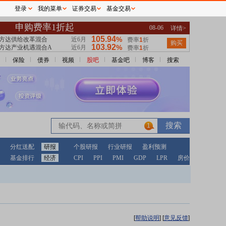
登录
我的菜单
证券交易
基金交易
保险
债券
视频
股吧
基金吧
博客
搜索
1
分红送配
研报
个股研报
行业研报
盈利预测
基金排行
经济
CPI
PPI
PMI
GDP
LPR
房价
[
帮助说明
]
[
意见反馈
]