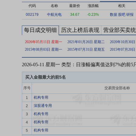
代码
名称
最新价
涨跌幅
相关
002179
中航光电
34.67
-0.23%
数据
股吧
研报
每日成交明细
历次上榜后表现
营业部买卖统
2026年05月11日 星期一
2021年01月26日 星期二
2020年10月30
2015年08月03日 星期一
2015年07月31日 星期五
2015年07月20
2026-05-11 星期一 类型：日涨幅偏离值达到7%的前
买入金额最大的前5名
序号
交易营业部名称
机构专用
1
深股通专用
2
机构专用
3
机构专用
4
机构专用
5