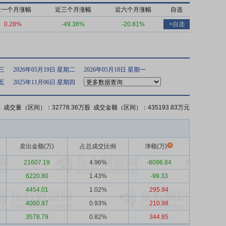
近一个月涨幅
近三个月涨幅
近六个月涨幅
自选
0.28%
-49.36%
-20.81%
+自选
期三
2026年05月19日 星期二
2026年05月18日 星期一
期五
2025年11月06日 星期四
%
成交量（区间）：32778.36万股 成交金额（区间）：435193.83万元
卖出金额(万)
占总成交比例
净额(万)
21607.19
4.96%
-8096.84
6220.80
1.43%
-99.33
4454.01
1.02%
295.94
4060.97
0.93%
210.98
3578.79
0.82%
344.85