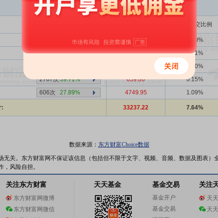
买入金额(万)
占总成交比例
1359次
40.25%
13510.35
3.10%
354次
25.99%
6121.47
1.41%
144次
50.69%
0.00
0.00%
2707次
39.71%
659.86
0.15%
606次
27.89%
4749.95
1.09%
:
33237.22
7.64%
数据来源：
东方财富Choice数据
场无关。东方财富网不保证该信息（包括但不限于文字、视频、音频、数据及图表）
作，风险自担。