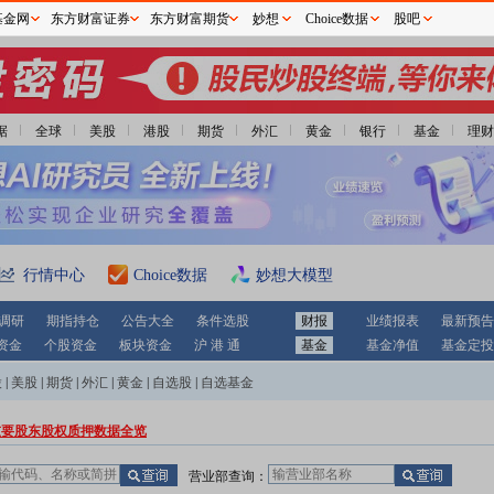
基金网
东方财富证券
东方财富期货
妙想
Choice数据
股吧
据
全球
美股
港股
期货
外汇
黄金
银行
基金
理财
行情中心
Choice数据
妙想大模型
调研
期指持仓
公告大全
条件选股
财报
业绩报表
最新预告
资金
个股资金
板块资金
沪 港 通
基金
基金净值
基金定投
股
|
美股
|
期货
|
外汇
|
黄金
|
自选股
|
自选基金
重要股东股权质押数据全览
营业部查询：