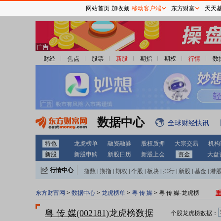
网站首页
加收藏
移动客户端
东方财富
天天
财经
焦点
股票
新股
期指
期权
行情
数
数据中心
全球财经快讯
特色
龙虎榜单
融资融券
股权质押
大宗交易
机构
新股
新股申购
新股日历
新股上会
资金
大盘
行情中心
指数
|
期指
|
期权
|
个股
|
板块
|
排行
|
新股
|
基金
|
港
东方财富网
>
数据中心
>
龙虎榜单
>
粤 传 媒
> 粤 传 媒-龙虎榜
粤 传 媒(002181)
龙虎榜数据
个股龙虎榜数据：