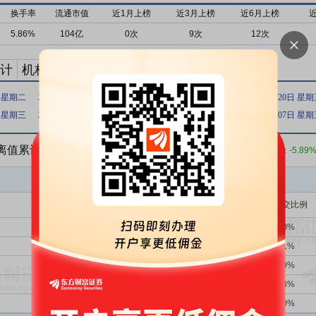
换手率
流通市值
近1月上榜
近3月上榜
近6月上榜
5.86%
104亿
0次
9次
12次
计
机构买卖统计
最新公告
日 星期二
2026年06月01日 星期一
2026年05月28日 星期四
2026年05月20日 星
日 星期三
2026年01月12日 星期一
2025年11月10日 星期一
2025年11月07日 星
偏离值累计达到20%的证券
收盘价：
12.30
元 涨跌幅：
-5.89
买入金额(万)
占总成交比例
1359次
40.25%
13510.35
3.10%
354次
25.99%
6121.47
1.41%
606次
27.89%
4749.95
1.09%
508次
30.91%
4271.95
0.98%
373次
29.49%
3923.65
0.90%