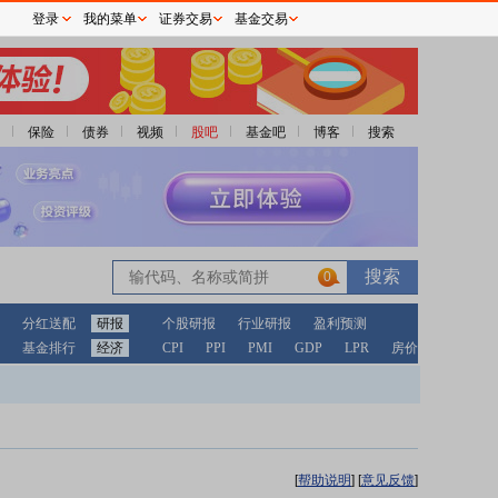
登录
我的菜单
证券交易
基金交易
保险
债券
视频
股吧
基金吧
博客
搜索
0
分红送配
研报
个股研报
行业研报
盈利预测
基金排行
经济
CPI
PPI
PMI
GDP
LPR
房价
[
帮助说明
]
[
意见反馈
]