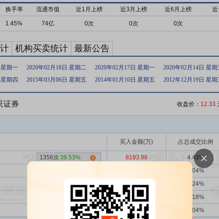
换手率
流通市值
近1月上榜
近3月上榜
近6月上榜
近
1.45%
74亿
0次
0次
0次
计
机构买卖统计
最新公告
日 星期一
2020年02月18日 星期二
2020年02月17日 星期一
2020年02月14日 星
日 星期四
2015年03月06日 星期五
2014年01月10日 星期五
2012年12月19日 星
5只证券
收盘价：
12.33
买入金额(万)
占总成交比例
1356次
39.53%
8193.98
4.43%
3次
33.33%
5630.90
3.04%
2739次
39.47%
4148.23
2.24%
93次
50.54%
4029.71
2.18%
3次
66.67%
3778.53
2.04%