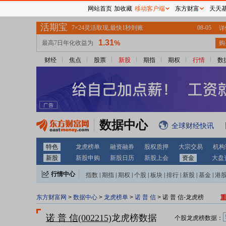
网站首页
加收藏
移动客户端
东方财富
天天
财经
焦点
股票
新股
期指
期权
行情
数
数据中心
全球财经快讯
特色
龙虎榜单
融资融券
股权质押
大宗交易
机构
新股
新股申购
新股日历
新股上会
资金
大盘
行情中心
指数
|
期指
|
期权
|
个股
|
板块
|
排行
|
新股
|
基金
|
港
东方财富网
>
数据中心
>
龙虎榜单
>
诺 普 信
> 诺 普 信-龙虎榜
诺 普 信(002215)
龙虎榜数据
个股龙虎榜数据：