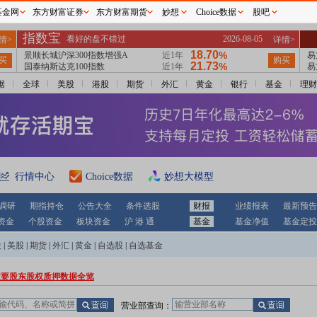
基金网
东方财富证券
东方财富期货
妙想
Choice数据
股吧
据
全球
美股
港股
期货
外汇
黄金
银行
基金
理财
行情中心
Choice数据
妙想大模型
调研
期指持仓
公告大全
条件选股
财报
业绩报表
最新预告
资金
个股资金
板块资金
沪 港 通
基金
基金净值
基金定投
股
|
美股
|
期货
|
外汇
|
黄金
|
自选股
|
自选基金
重要股东股权质押数据全览
营业部查询：