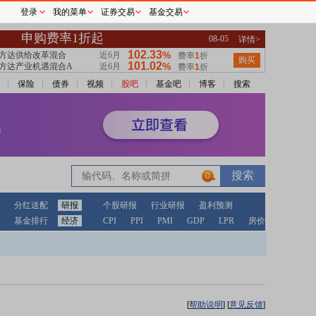
登录
我的菜单
证券交易
基金交易
保险
债券
视频
股吧
基金吧
博客
搜索
0
分红送配
研报
个股研报
行业研报
盈利预测
基金排行
经济
CPI
PPI
PMI
GDP
LPR
房价
[
帮助说明
]
[
意见反馈
]