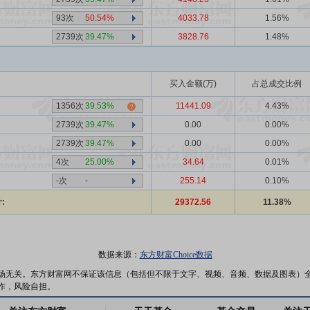
93次
50.54%
4033.78
1.56%
2739次
39.47%
3828.76
1.48%
买入金额(万)
占总成交比例
1356次
39.53%
11441.09
4.43%
2739次
39.47%
0.00
0.00%
2739次
39.47%
0.00
0.00%
4次
25.00%
34.64
0.01%
-次
-
255.14
0.10%
:
29372.56
11.38%
数据来源：
东方财富Choice数据
场无关。东方财富网不保证该信息（包括但不限于文字、视频、音频、数据及图表）
作，风险自担。