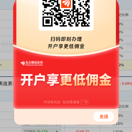
买入金额(万)
占总成交比例
1356次
39.53%
8193.98
4.43%
2739次
39.47%
0.00
0.00%
2739次
39.47%
0.00
0.00%
-次
-
42.58
0.02%
4次
0.00%
1788.98
0.97%
:
27612.92
14.92%
偏离值累计达到20%的证券
收盘价：
12.33
元 涨跌幅：
9.99
买入金额(万)
占总成交比例
1356次
39.53%
11441.09
4.43%
3次
33.33%
5630.90
2.18%
2739次
39.47%
4148.23
1.61%