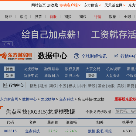
网站首页
加收藏
移动客户端
东方财富
天天基金网
东方
财经
焦点
股票
新股
期指
期权
行情
数据
全球
数据中心
全球财经快讯
行情中
特色
龙虎榜单
融资融券
股权质押
大宗交易
机构调研
期指
新股
新股申购
新股日历
新股上会
资金
大盘资金
个股
行情中心
指数
|
期指
|
期权
|
个股
|
板块
|
排行
|
新股
|
基金
|
港股
|
美股
|
期货
|
外汇
|
黄金
|
自选股
|
自选基金
东方财富网
>
数据中心
>
龙虎榜单
>
焦点科技
> 焦点科技-龙虎榜
重要股东股
焦点科技(002315)
龙虎榜数据
个股龙虎榜数据：
代码
名称
最新价
涨跌幅
相关
换手率
002315
焦点科技
27.52
-2.24%
数据
股吧
研报
4.63%