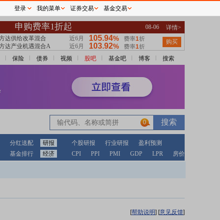
登录
我的菜单
证券交易
基金交易
保险
债券
视频
股吧
基金吧
博客
搜索
0
分红送配
研报
个股研报
行业研报
盈利预测
基金排行
经济
CPI
PPI
PMI
GDP
LPR
房价
[
帮助说明
]
[
意见反馈
]