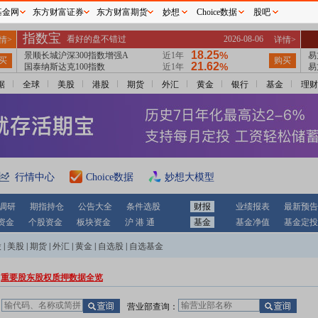
基金网
东方财富证券
东方财富期货
妙想
Choice数据
股吧
据
全球
美股
港股
期货
外汇
黄金
银行
基金
理财
行情中心
Choice数据
妙想大模型
调研
期指持仓
公告大全
条件选股
财报
业绩报表
最新预告
资金
个股资金
板块资金
沪 港 通
基金
基金净值
基金定投
股
|
美股
|
期货
|
外汇
|
黄金
|
自选股
|
自选基金
重要股东股权质押数据全览
：
营业部查询：