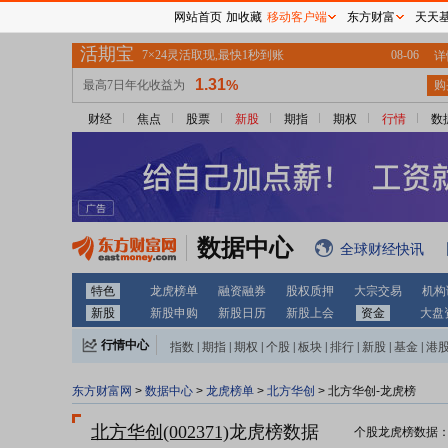
网站首页
加收藏
移动客户端
东方财富
天天
财经
焦点
股票
新股
期指
期权
行情
数
数据中心
全球财经快讯
特色
龙虎榜单
融资融券
股权质押
大宗交易
机构
新股
新股申购
新股日历
新股上会
资金
大盘
行情中心
指数
|
期指
|
期权
|
个股
|
板块
|
排行
|
新股
|
基金
|
港
东方财富网
>
数据中心
>
龙虎榜单
>
北方华创
> 北方华创-龙虎榜
北方华创(002371)
龙虎榜数据
个股龙虎榜数据