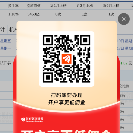
换手率
流通市值
近1月上榜
近3月上榜
近6月上榜
1.18%
5453亿
0次
1次
1次
计
机构买卖统计
最新公告
日 星期五
2022年10月20日 星期四
2022年10月11日 星期二
2022年10月10日 星
日 星期一
2021年08月03日 星期二
2021年07月21日 星期三
2021年06月17日 星
5只证券
收盘价：
841.82
元
买入金额(万)
占总成交比例
1354次
39.66%
127614.59
12.33%
2719次
39.39%
23208.38
2.24%
2719次
39.39%
21492.26
2.08%
2719次
39.39%
12906.79
1.25%
2次
0.00%
12002.00
1.16%