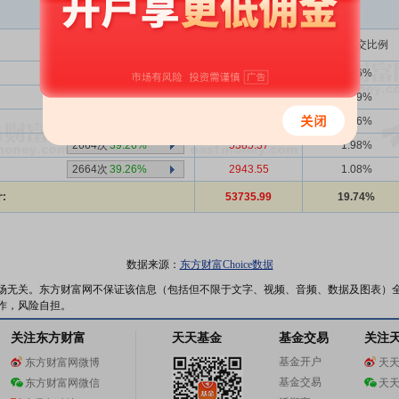
买入金额(万)
占总成交比例
1339次
39.73%
12134.59
4.46%
4次
50.00%
253.96
0.09%
2664次
39.26%
6423.75
2.36%
2664次
39.26%
5385.37
1.98%
2664次
39.26%
2943.55
1.08%
:
53735.99
19.74%
数据来源：
东方财富Choice数据
场无关。东方财富网不保证该信息（包括但不限于文字、视频、音频、数据及图表）
作，风险自担。