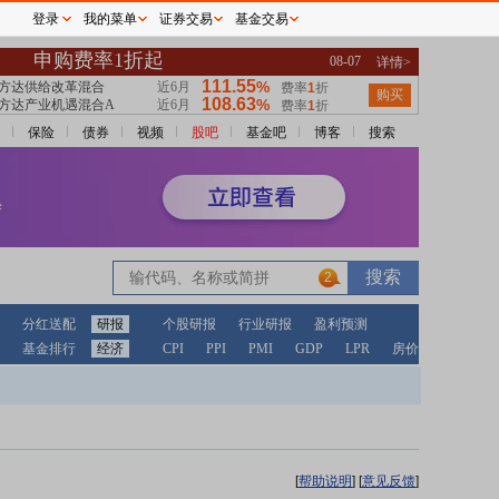
登录
我的菜单
证券交易
基金交易
保险
债券
视频
股吧
基金吧
博客
搜索
2
分红送配
研报
个股研报
行业研报
盈利预测
基金排行
经济
CPI
PPI
PMI
GDP
LPR
房价
[
帮助说明
]
[
意见反馈
]