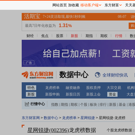
网站首页
加收藏
移动客户端
东方财富
天天
财经
焦点
股票
新股
期指
期权
行情
数
数据中心
全球财经快讯
特色
龙虎榜单
融资融券
股权质押
大宗交易
机构
新股
新股申购
新股日历
新股上会
资金
大盘
行情中心
指数
|
期指
|
期权
|
个股
|
板块
|
排行
|
新股
|
基金
|
港
东方财富网
>
数据中心
>
龙虎榜单
>
星网锐捷
> 星网锐捷-龙虎榜
星网锐捷(002396)
龙虎榜数据
个股龙虎榜数据