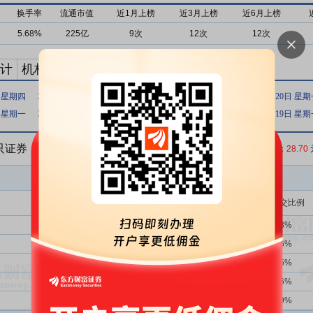
换手率
流通市值
近1月上榜
近3月上榜
近6月上榜
5.68%
225亿
9次
12次
12次
计
机构买卖统计
最新公告
日 星期四
2026年07月22日 星期三
2026年07月21日 星期二
2026年07月20日 星
日 星期一
2026年07月02日 星期四
2023年07月14日 星期五
2021年07月19日 星
5只证券
收盘价：
28.70
买入金额(万)
占总成交比例
142次
50.70%
14230.13
5.23%
1339次
39.73%
12134.59
4.46%
16次
37.50%
6945.66
2.55%
2664次
39.26%
6423.75
2.36%
461次
45.55%
5418.98
1.99%