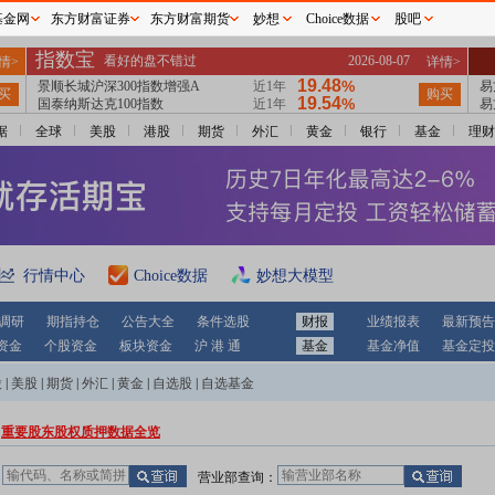
基金网
东方财富证券
东方财富期货
妙想
Choice数据
股吧
据
全球
美股
港股
期货
外汇
黄金
银行
基金
理财
行情中心
Choice数据
妙想大模型
调研
期指持仓
公告大全
条件选股
财报
业绩报表
最新预告
资金
个股资金
板块资金
沪 港 通
基金
基金净值
基金定投
股
|
美股
|
期货
|
外汇
|
黄金
|
自选股
|
自选基金
重要股东股权质押数据全览
：
营业部查询：