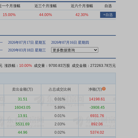
近一个月涨幅
近三个月涨幅
近六个月涨幅
自选
15.00%
44.00%
42.30%
+自选
期一
2026年07月17日 星期五
2026年07月16日 星期四
期一
2020年03月18日 星期三
元 涨跌幅：
10.00%
成交量：9700.83万股 成交金额：272263.78万元
卖出金额(万)
占总成交比例
净额(万)
31.51
0.01%
14198.61
16043.05
5.89%
-3908.45
13.91
0.01%
6931.76
5531.69
2.03%
892.06
44.96
0.02%
5374.02