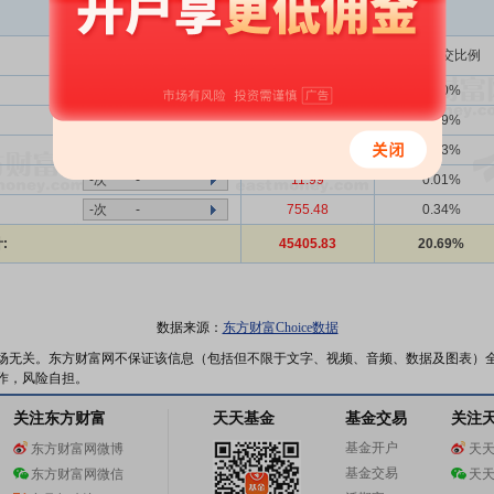
买入金额(万)
占总成交比例
1354次
39.66%
13818.10
6.30%
30次
36.67%
1516.25
0.69%
62次
45.16%
57.35
0.03%
-次
-
11.99
0.01%
-次
-
755.48
0.34%
:
45405.83
20.69%
数据来源：
东方财富Choice数据
场无关。东方财富网不保证该信息（包括但不限于文字、视频、音频、数据及图表）
作，风险自担。