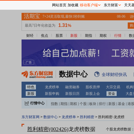
网站首页
加收藏
移动客户端
东方财富
天天
财经
焦点
股票
新股
期指
期权
行情
数
数据中心
全球财经快讯
特色
龙虎榜单
融资融券
股权质押
大宗交易
机构
新股
新股申购
新股日历
新股上会
资金
大盘
行情中心
指数
|
期指
|
期权
|
个股
|
板块
|
排行
|
新股
|
基金
|
港
东方财富网
>
数据中心
>
龙虎榜单
>
胜利精密
> 胜利精密-龙虎榜
胜利精密(002426)
龙虎榜数据
个股龙虎榜数据