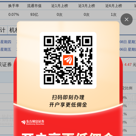
换手率
流通市值
近1月上榜
近3月上榜
近6月上榜
0.07%
93亿
0次
0次
1次
计
机构买卖统计
最新公告
日 星期四
2025年03月11日 星期二
2025年02月20日 星期四
2025年01月08日 星
日 星期五
2024年08月30日 星期五
2023年08月31日 星期四
2023年04月06日 星
5只证券
收盘价：
4.47
元
买入金额(万)
占总成交比例
1354次
39.66%
13818.10
6.30%
465次
46.24%
10482.19
4.78%
75次
52.00%
9898.76
4.51%
2719次
39.39%
4995.76
2.28%
2719次
39.39%
3869.96
1.76%