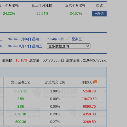
近一个月涨幅
近三个月涨幅
近六个月涨幅
自选
-24.32%
-25.54%
-34.67%
+自选
期三
2025年01月06日 星期一
2024年12月13日 星期五
期四
2022年08月12日 星期五
 涨跌幅：
10.10%
成交量：50470.38万股 成交金额：219445.47万元
卖出金额(万)
占总成交比例
净额(万)
8569.32
3.90%
5248.78
2.59
0.00%
10479.60
8.06
0.00%
9890.70
636.38
0.29%
4359.38
600.36
0.27%
3269.59