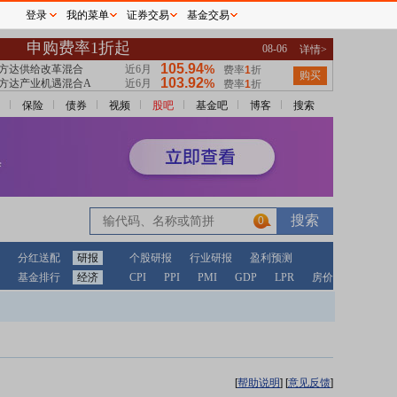
登录
我的菜单
证券交易
基金交易
保险
债券
视频
股吧
基金吧
博客
搜索
0
分红送配
研报
个股研报
行业研报
盈利预测
基金排行
经济
CPI
PPI
PMI
GDP
LPR
房价
[
帮助说明
]
[
意见反馈
]