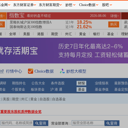
基金网
东方财富证券
东方财富期货
妙想
Choice数据
股吧
据
全球
美股
港股
期货
外汇
黄金
银行
基金
理财
行情中心
Choice数据
妙想大模型
调研
期指持仓
公告大全
条件选股
财报
业绩报表
最新预告
资金
个股资金
板块资金
沪 港 通
基金
基金净值
基金定投
股
|
美股
|
期货
|
外汇
|
黄金
|
自选股
|
自选基金
重要股东股权质押数据全览
：
营业部查询：