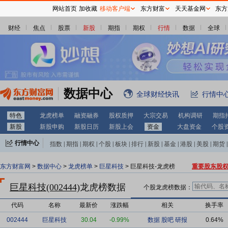
网站首页
加收藏
移动客户端
东方财富
天天基金网
东方
财经
焦点
股票
新股
期指
期权
行情
数据
全球
数据中心
全球财经快讯
行情中
特色
龙虎榜单
融资融券
股权质押
大宗交易
机构调研
期指
新股
新股申购
新股日历
新股上会
资金
大盘资金
个股
行情中心
指数
|
期指
|
期权
|
个股
|
板块
|
排行
|
新股
|
基金
|
港股
|
美股
|
期货
|
外汇
|
黄金
|
自选股
|
自选基金
东方财富网
>
数据中心
>
龙虎榜单
>
巨星科技
> 巨星科技-龙虎榜
重要股东股
巨星科技(002444)
龙虎榜数据
个股龙虎榜数据：
代码
名称
最新价
涨跌幅
相关
换手率
002444
巨星科技
30.04
-0.99%
数据
股吧
研报
0.64%