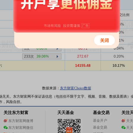
买入金额(万)
占总成交比例
1359次
40.25%
3704.26
2.66%
2707次
39.71%
140.81
0.10%
1次
0.00%
10.78
0.01%
1次
0.00%
60.71
0.04%
233次
39.06%
272.67
0.20%
:
14155.48
10.17%
数据来源：
东方财富Choice数据
场无关。东方财富网不保证该信息（包括但不限于文字、视频、音频、数据及图表）
作，风险自担。