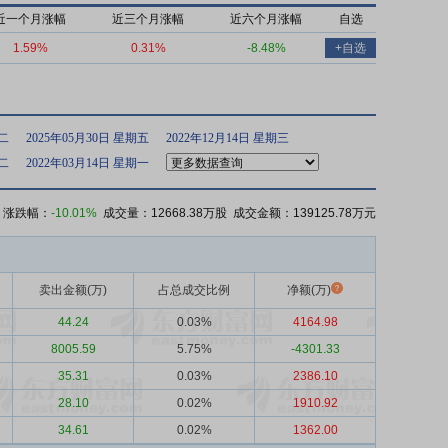
近一个月涨幅
近三个月涨幅
近六个月涨幅
自选
1.59%
0.31%
-8.48%
+自选
期二
2025年05月30日 星期五
2022年12月14日 星期三
期二
2022年03月14日 星期一
 涨跌幅：
-10.01%
成交量：12668.38万股 成交金额：139125.78万元
卖出金额(万)
占总成交比例
净额(万)
44.24
0.03%
4164.98
8005.59
5.75%
-4301.33
35.31
0.03%
2386.10
28.10
0.02%
1910.92
34.61
0.02%
1362.00