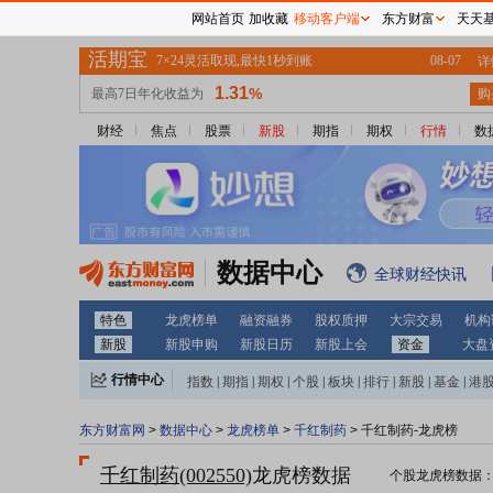
网站首页
加收藏
移动客户端
东方财富
天天
财经
焦点
股票
新股
期指
期权
行情
数
数据中心
全球财经快讯
特色
龙虎榜单
融资融券
股权质押
大宗交易
机构
新股
新股申购
新股日历
新股上会
资金
大盘
行情中心
指数
|
期指
|
期权
|
个股
|
板块
|
排行
|
新股
|
基金
|
港
东方财富网
>
数据中心
>
龙虎榜单
>
千红制药
> 千红制药-龙虎榜
千红制药(002550)
龙虎榜数据
个股龙虎榜数据