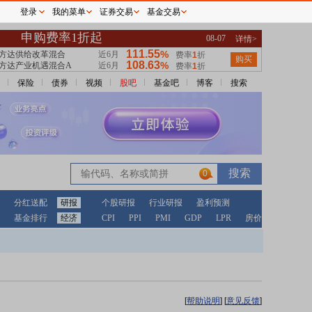
登录
我的菜单
证券交易
基金交易
保险
债券
视频
股吧
基金吧
博客
搜索
0
分红送配
研报
个股研报
行业研报
盈利预测
基金排行
经济
CPI
PPI
PMI
GDP
LPR
房价
[
帮助说明
]
[
意见反馈
]