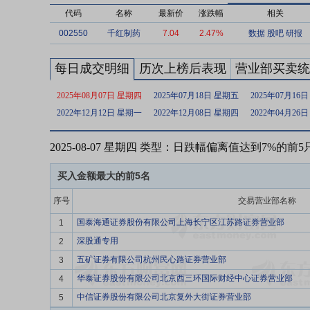
代码
名称
最新价
涨跌幅
相关
002550
千红制药
7.04
2.47%
数据
股吧
研报
每日成交明细
历次上榜后表现
营业部买卖统
2025年08月07日 星期四
2025年07月18日 星期五
2025年07月16
2022年12月12日 星期一
2022年12月08日 星期四
2022年04月26
2025-08-07 星期四 类型：日跌幅偏离值达到7%的前
买入金额最大的前5名
序号
交易营业部名称
国泰海通证券股份有限公司上海长宁区江苏路证券营业部
1
深股通专用
2
五矿证券有限公司杭州民心路证券营业部
3
华泰证券股份有限公司北京西三环国际财经中心证券营业部
4
中信证券股份有限公司北京复外大街证券营业部
5