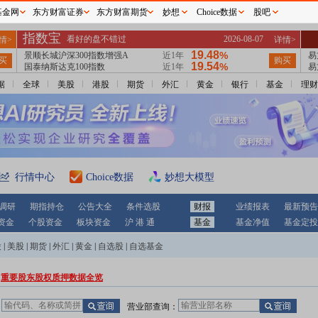
基金网
东方财富证券
东方财富期货
妙想
Choice数据
股吧
据
全球
美股
港股
期货
外汇
黄金
银行
基金
理财
行情中心
Choice数据
妙想大模型
调研
期指持仓
公告大全
条件选股
财报
业绩报表
最新预告
资金
个股资金
板块资金
沪 港 通
基金
基金净值
基金定投
股
|
美股
|
期货
|
外汇
|
黄金
|
自选股
|
自选基金
重要股东股权质押数据全览
：
营业部查询：