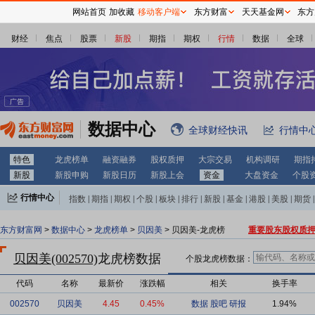
网站首页
加收藏
移动客户端
东方财富
天天基金网
东方
财经
焦点
股票
新股
期指
期权
行情
数据
全球
数据中心
全球财经快讯
行情中
特色
龙虎榜单
融资融券
股权质押
大宗交易
机构调研
期指
新股
新股申购
新股日历
新股上会
资金
大盘资金
个股
行情中心
指数
|
期指
|
期权
|
个股
|
板块
|
排行
|
新股
|
基金
|
港股
|
美股
|
期货
|
外汇
|
黄金
|
自选股
|
自选基金
东方财富网
>
数据中心
>
龙虎榜单
>
贝因美
> 贝因美-龙虎榜
重要股东股权质
贝因美(002570)
龙虎榜数据
个股龙虎榜数据：
代码
名称
最新价
涨跌幅
相关
换手率
002570
贝因美
4.45
0.45%
数据
股吧
研报
1.94%