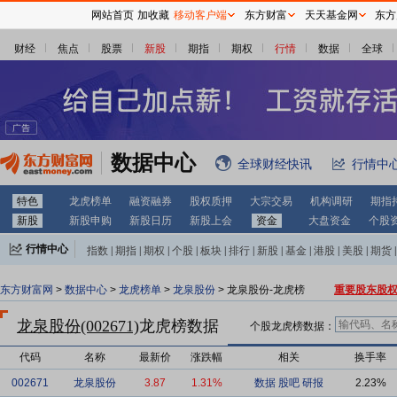
网站首页
加收藏
移动客户端
东方财富
天天基金网
东方
财经
焦点
股票
新股
期指
期权
行情
数据
全球
数据中心
全球财经快讯
行情中
特色
龙虎榜单
融资融券
股权质押
大宗交易
机构调研
期指
新股
新股申购
新股日历
新股上会
资金
大盘资金
个股
行情中心
指数
|
期指
|
期权
|
个股
|
板块
|
排行
|
新股
|
基金
|
港股
|
美股
|
期货
|
外汇
|
黄金
|
自选股
|
自选基金
东方财富网
>
数据中心
>
龙虎榜单
>
龙泉股份
> 龙泉股份-龙虎榜
重要股东股
龙泉股份(002671)
龙虎榜数据
个股龙虎榜数据：
代码
名称
最新价
涨跌幅
相关
换手率
002671
龙泉股份
3.87
1.31%
数据
股吧
研报
2.23%