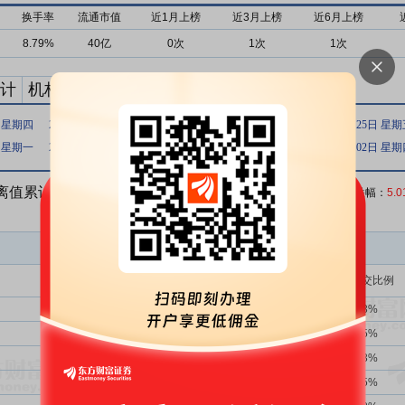
换手率
流通市值
近1月上榜
近3月上榜
近6月上榜
8.79%
40亿
0次
1次
1次
计
机构买卖统计
最新公告
日 星期四
2025年05月19日 星期一
2025年05月06日 星期二
2025年04月25日 星
日 星期一
2025年03月12日 星期三
2025年03月11日 星期二
2025年01月02日 星
偏离值累计达到12%的ST证券、
收盘价：
10.06
元 涨跌幅：
5.
买入金额(万)
占总成交比例
2707次
39.71%
1544.57
2.93%
2707次
39.71%
1393.39
2.65%
233次
39.06%
1333.17
2.53%
2707次
39.71%
1236.95
2.35%