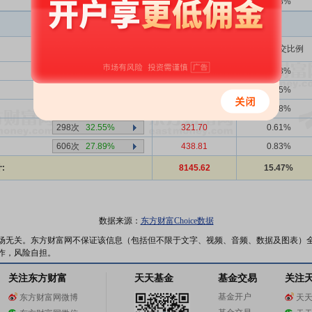
2707次
39.71%
939.00
1.78%
买入金额(万)
占总成交比例
2707次
39.71%
1544.57
2.93%
2707次
39.71%
1236.95
2.35%
2次
0.00%
938.04
1.78%
298次
32.55%
321.70
0.61%
606次
27.89%
438.81
0.83%
:
8145.62
15.47%
数据来源：
东方财富Choice数据
场无关。东方财富网不保证该信息（包括但不限于文字、视频、音频、数据及图表）
作，风险自担。