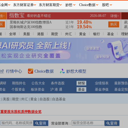
基金网
东方财富证券
东方财富期货
妙想
Choice数据
股吧
据
全球
美股
港股
期货
外汇
黄金
银行
基金
理财
行情中心
Choice数据
妙想大模型
调研
期指持仓
公告大全
条件选股
财报
业绩报表
最新预告
资金
个股资金
板块资金
沪 港 通
基金
基金净值
基金定投
股
|
美股
|
期货
|
外汇
|
黄金
|
自选股
|
自选基金
重要股东股权质押数据全览
：
营业部查询：