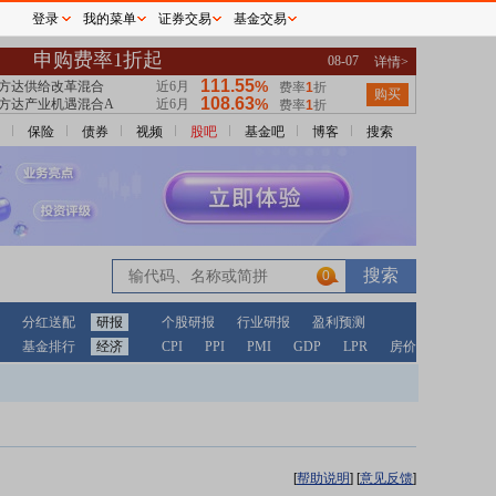
登录
我的菜单
证券交易
基金交易
保险
债券
视频
股吧
基金吧
博客
搜索
0
分红送配
研报
个股研报
行业研报
盈利预测
基金排行
经济
CPI
PPI
PMI
GDP
LPR
房价
[
帮助说明
]
[
意见反馈
]