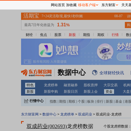
网站首页
加收藏
移动客户端
东方财富
天天
财经
焦点
股票
新股
期指
期权
行情
数
数据中心
全球财经快讯
特色
龙虎榜单
融资融券
股权质押
大宗交易
机构
新股
新股申购
新股日历
新股上会
资金
大盘
行情中心
指数
|
期指
|
期权
|
个股
|
板块
|
排行
|
新股
|
基金
|
港
东方财富网
>
数据中心
>
龙虎榜单
>
双成药业
> 双成药业-龙虎榜
双成药业(002693)
龙虎榜数据
个股龙虎榜数据