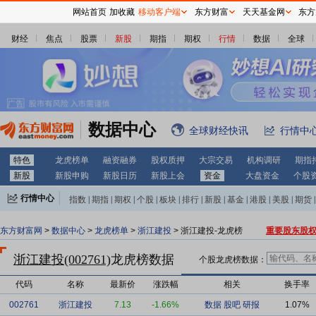
网站首页
加收藏
移动客户端
东方财富
天天基金网
东方
财经
焦点
股票
新股
期指
期权
行情
数据
全球
数据中心
全球财经快讯
行情中
特色
龙虎榜单
融资融券
股权质押
大宗交易
机构调研
期指
新股
新股申购
新股日历
新股上会
资金
大盘资金
个股
行情中心
指数
|
期指
|
期权
|
个股
|
板块
|
排行
|
新股
|
基金
|
港股
|
美股
|
期货
|
外汇
|
黄金
|
自选股
|
自选基金
东方财富网
>
数据中心
>
龙虎榜单
>
浙江建投
> 浙江建投-龙虎榜
重要股东股
浙江建投(002761)
龙虎榜数据
个股龙虎榜数据：
代码
名称
最新价
涨跌幅
相关
换手率
002761
浙江建投
7.13
-1.66%
数据
股吧
研报
1.07%