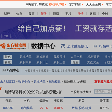
网站首页
加收藏
移动客户端
东方财富
天天基金网
东方
财经
焦点
股票
新股
期指
期权
行情
数据
全球
数据中心
全球财经快讯
行情中
特色
龙虎榜单
融资融券
股权质押
大宗交易
机构调研
期指
新股
新股申购
新股日历
新股上会
资金
大盘资金
个股
行情中心
指数
|
期指
|
期权
|
个股
|
板块
|
排行
|
新股
|
基金
|
港股
|
美股
|
期货
|
外汇
|
黄金
|
自选股
|
自选基金
东方财富网
>
数据中心
>
龙虎榜单
>
瑞鹄模具
> 瑞鹄模具-龙虎榜
重要股东股
瑞鹄模具(002997)
龙虎榜数据
个股龙虎榜数据：
代码
名称
最新价
涨跌幅
相关
换手率
002997
瑞鹄模具
27.16
0.48%
数据
股吧
研报
0.62%