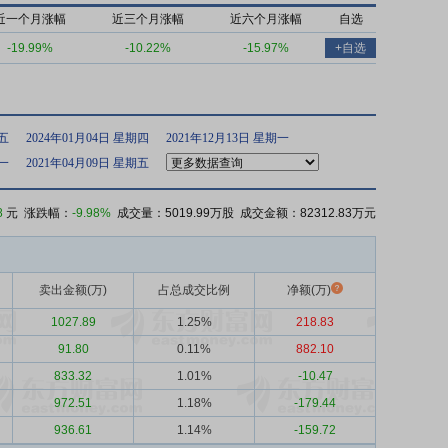
近一个月涨幅
近三个月涨幅
近六个月涨幅
自选
-19.99%
-10.22%
-15.97%
+自选
期五
2024年01月04日 星期四
2021年12月13日 星期一
期一
2021年04月09日 星期五
8
元 涨跌幅：
-9.98%
成交量：5019.99万股 成交金额：82312.83万元
卖出金额(万)
占总成交比例
净额(万)
1027.89
1.25%
218.83
91.80
0.11%
882.10
833.32
1.01%
-10.47
972.51
1.18%
-179.44
936.61
1.14%
-159.72