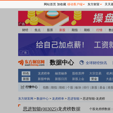
网站首页
加收藏
移动客户端
东方财富
天天
财经
焦点
股票
新股
期指
期权
行情
数
数据中心
全球财经快讯
特色
龙虎榜单
融资融券
股权质押
大宗交易
机构
新股
新股申购
新股日历
新股上会
资金
大盘
行情中心
指数
|
期指
|
期权
|
个股
|
板块
|
排行
|
新股
|
基金
|
港
东方财富网
>
数据中心
>
龙虎榜单
>
思进智能
> 思进智能-龙虎榜
思进智能(003025)
龙虎榜数据
个股龙虎榜数据