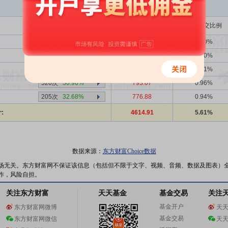
买入金额(万)
占总成交比例
25次
28.00%
1.48
0.00%
-次
-
0.00
0.00%
620次
28.55%
1246.72
1.51%
520次
30.96%
793.07
0.96%
205次
32.68%
776.88
0.94%
:
4614.91
5.61%
数据来源：
东方财富Choice数据
场无关。东方财富网不保证该信息（包括但不限于文字、视频、音频、数据及图表）
作，风险自担。