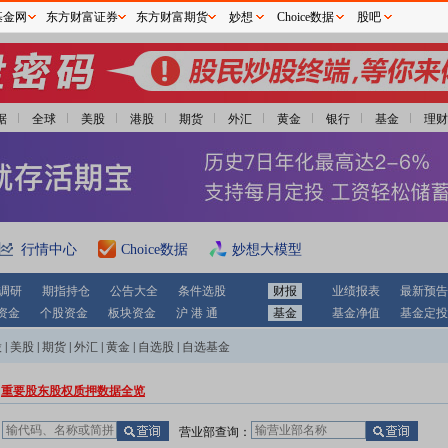
基金网
东方财富证券
东方财富期货
妙想
Choice数据
股吧
据
全球
美股
港股
期货
外汇
黄金
银行
基金
理财
行情中心
Choice数据
妙想大模型
调研
期指持仓
公告大全
条件选股
财报
业绩报表
最新预告
资金
个股资金
板块资金
沪 港 通
基金
基金净值
基金定投
股
|
美股
|
期货
|
外汇
|
黄金
|
自选股
|
自选基金
重要股东股权质押数据全览
：
营业部查询：