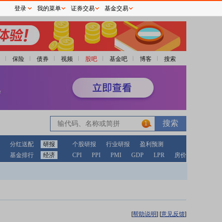
登录
我的菜单
证券交易
基金交易
保险
债券
视频
股吧
基金吧
博客
搜索
1
分红送配
研报
个股研报
行业研报
盈利预测
基金排行
经济
CPI
PPI
PMI
GDP
LPR
房价
[
帮助说明
]
[
意见反馈
]