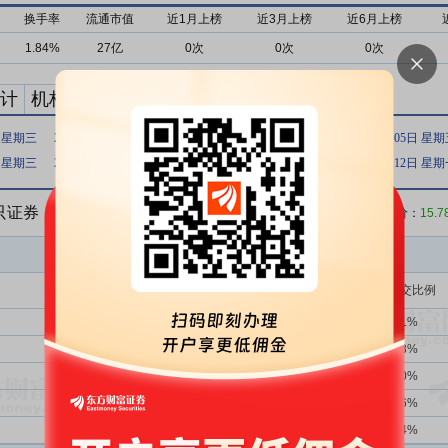
换手率
流通市值
近1月上榜
近3月上榜
近6月上榜
1.84%
27亿
0次
0次
0次
计
机构买卖统计
最新公告
日 星期三
2024年01月09日 星期二
2024年01月08日 星期一
2024年01月05日 星
日 星期三
2021年09月08日 星期三
2021年06月04日 星期五
2021年04月12日 星
5只证券
收盘价：
15.7
买入金额(万)
占总成交比例
620次
28.55%
1246.72
1.51%
2758次
39.74%
973.90
1.18%
172次
34.30%
822.85
1.00%
520次
30.96%
793.07
0.96%
205次
32.68%
776.88
0.94%