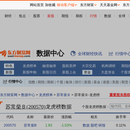
网站首页
加收藏
移动客户端
东方财富
天天基金网
东方
财经
焦点
股票
新股
期指
期权
行情
数据
全球
数据中心
全球财经快讯
行情中
特色
龙虎榜单
融资融券
股权质押
大宗交易
机构调研
期指
新股
新股申购
新股日历
新股上会
资金
大盘资金
个股
行情中心
指数
|
期指
|
期权
|
个股
|
板块
|
排行
|
新股
|
基金
|
港股
|
美股
|
期货
|
外汇
|
黄金
|
自选股
|
自选基金
东方财富网
>
数据中心
>
龙虎榜单
>
苏常柴Ｂ
> 苏常柴Ｂ-龙虎榜
重要股东股
苏常柴Ｂ(200570)
龙虎榜数据
个股龙虎榜数据：
代码
名称
最新价
涨跌幅
相关
换手率
200570
苏常柴B
1.93
-1.03%
数据
股吧
研报
0.11%