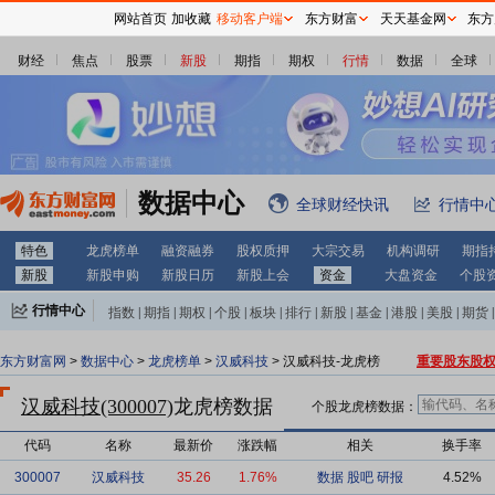
网站首页
加收藏
移动客户端
东方财富
天天基金网
东方
财经
焦点
股票
新股
期指
期权
行情
数据
全球
数据中心
全球财经快讯
行情中
特色
龙虎榜单
融资融券
股权质押
大宗交易
机构调研
期指
新股
新股申购
新股日历
新股上会
资金
大盘资金
个股
行情中心
指数
|
期指
|
期权
|
个股
|
板块
|
排行
|
新股
|
基金
|
港股
|
美股
|
期货
|
外汇
|
黄金
|
自选股
|
自选基金
东方财富网
>
数据中心
>
龙虎榜单
>
汉威科技
> 汉威科技-龙虎榜
重要股东股
汉威科技(300007)
龙虎榜数据
个股龙虎榜数据：
代码
名称
最新价
涨跌幅
相关
换手率
300007
汉威科技
35.26
1.76%
数据
股吧
研报
4.52%