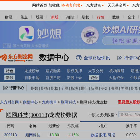
网站首页
加收藏
移动客户端
东方财富
天天基金网
东方
财经
焦点
股票
新股
期指
期权
行情
数据
全球
数据中心
全球财经快讯
行情中
特色
龙虎榜单
融资融券
股权质押
大宗交易
机构调研
期指
新股
新股申购
新股日历
新股上会
资金
大盘资金
个股
行情中心
指数
|
期指
|
期权
|
个股
|
板块
|
排行
|
新股
|
基金
|
港股
|
美股
|
期货
|
外汇
|
黄金
|
自选股
|
自选基金
东方财富网
>
数据中心
>
龙虎榜单
>
顺网科技
> 顺网科技-龙虎榜
重要股东股
顺网科技(300113)
龙虎榜数据
个股龙虎榜数据：
代码
名称
最新价
涨跌幅
相关
换手率
300113
顺网科技
18.80
-1.16%
数据
股吧
研报
0.03%