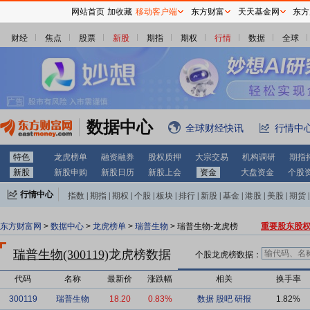
网站首页
加收藏
移动客户端
东方财富
天天基金网
东方
财经
焦点
股票
新股
期指
期权
行情
数据
全球
数据中心
全球财经快讯
行情中
特色
龙虎榜单
融资融券
股权质押
大宗交易
机构调研
期指
新股
新股申购
新股日历
新股上会
资金
大盘资金
个股
行情中心
指数
|
期指
|
期权
|
个股
|
板块
|
排行
|
新股
|
基金
|
港股
|
美股
|
期货
|
外汇
|
黄金
|
自选股
|
自选基金
东方财富网
>
数据中心
>
龙虎榜单
>
瑞普生物
> 瑞普生物-龙虎榜
重要股东股
瑞普生物(300119)
龙虎榜数据
个股龙虎榜数据：
代码
名称
最新价
涨跌幅
相关
换手率
300119
瑞普生物
18.20
0.83%
数据
股吧
研报
1.82%