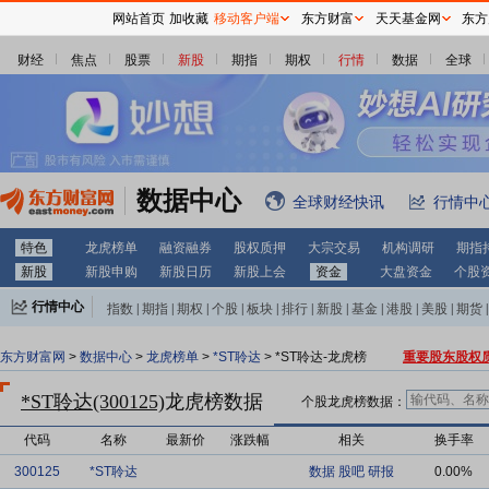
网站首页
加收藏
移动客户端
东方财富
天天基金网
东方
财经
焦点
股票
新股
期指
期权
行情
数据
全球
数据中心
全球财经快讯
行情中
特色
龙虎榜单
融资融券
股权质押
大宗交易
机构调研
期指
新股
新股申购
新股日历
新股上会
资金
大盘资金
个股
行情中心
指数
|
期指
|
期权
|
个股
|
板块
|
排行
|
新股
|
基金
|
港股
|
美股
|
期货
|
外汇
|
黄金
|
自选股
|
自选基金
东方财富网
>
数据中心
>
龙虎榜单
>
*ST聆达
> *ST聆达-龙虎榜
重要股东股权
*ST聆达(300125)
龙虎榜数据
个股龙虎榜数据：
代码
名称
最新价
涨跌幅
相关
换手率
300125
*ST聆达
数据
股吧
研报
0.00%