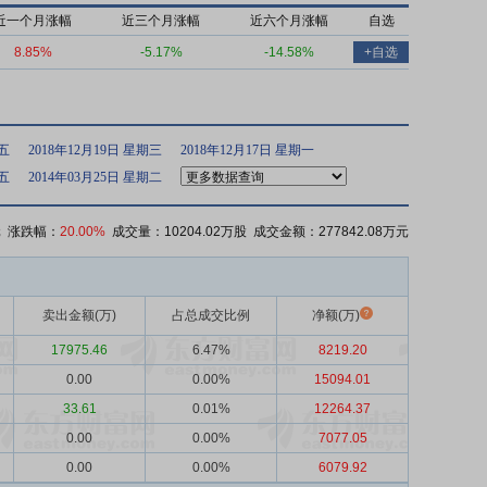
近一个月涨幅
近三个月涨幅
近六个月涨幅
自选
8.85%
-5.17%
-14.58%
+自选
期五
2018年12月19日 星期三
2018年12月17日 星期一
期五
2014年03月25日 星期二
 涨跌幅：
20.00%
成交量：10204.02万股 成交金额：277842.08万元
卖出金额(万)
占总成交比例
净额(万)
17975.46
6.47%
8219.20
0.00
0.00%
15094.01
33.61
0.01%
12264.37
0.00
0.00%
7077.05
0.00
0.00%
6079.92