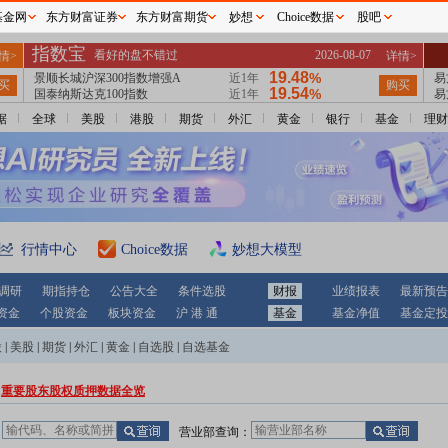
基金网
东方财富证券
东方财富期货
妙想
Choice数据
股吧
据
全球
美股
港股
期货
外汇
黄金
银行
基金
理财
行情中心
Choice数据
妙想大模型
调研
期指持仓
公告大全
条件选股
财报
业绩报表
最新预告
资金
个股资金
板块资金
沪 港 通
基金
基金净值
基金定投
股
|
美股
|
期货
|
外汇
|
黄金
|
自选股
|
自选基金
重要股东股权质押数据全览
：
营业部查询：