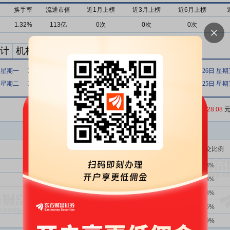
换手率
流通市值
近1月上榜
近3月上榜
近6月上榜
1.32%
113亿
0次
0次
0次
计
机构买卖统计
最新公告
日 星期一
2020年06月15日 星期一
2020年01月03日 星期五
2019年04月26日 星
日 星期二
2015年04月24日 星期五
2014年12月03日 星期三
2014年07月25日 星
收盘价：
28.08
元
买入金额(万)
占总成交比例
1339次
39.73%
26194.66
9.43%
2664次
39.26%
15094.01
5.43%
3次
66.67%
12297.99
4.43%
2664次
39.26%
7077.05
2.55%
-次
-
6079.92
2.19%