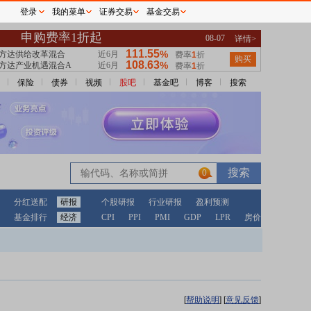
登录
我的菜单
证券交易
基金交易
保险
债券
视频
股吧
基金吧
博客
搜索
0
分红送配
研报
个股研报
行业研报
盈利预测
基金排行
经济
CPI
PPI
PMI
GDP
LPR
房价
[
帮助说明
]
[
意见反馈
]