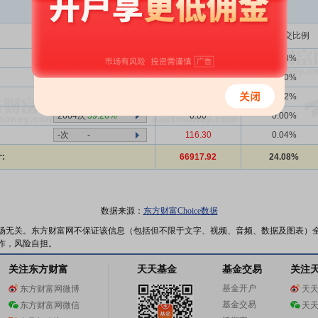
买入金额(万)
占总成交比例
1339次
39.73%
26194.66
9.43%
2664次
39.26%
0.00
0.00%
-次
-
57.99
0.02%
2664次
39.26%
0.00
0.00%
-次
-
116.30
0.04%
:
66917.92
24.08%
数据来源：
东方财富Choice数据
场无关。东方财富网不保证该信息（包括但不限于文字、视频、音频、数据及图表）
作，风险自担。