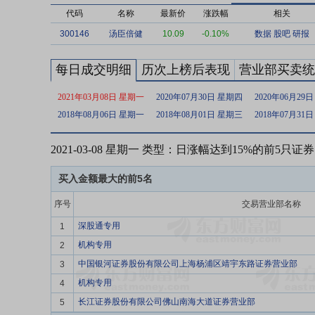
代码
名称
最新价
涨跌幅
相关
300146
汤臣倍健
10.09
-0.10%
数据
股吧
研报
每日成交明细
历次上榜后表现
营业部买卖统
2021年03月08日 星期一
2020年07月30日 星期四
2020年06月29
2018年08月06日 星期一
2018年08月01日 星期三
2018年07月31
2021-03-08 星期一 类型：日涨幅达到15%的前5只证券
买入金额最大的前5名
序号
交易营业部名称
深股通专用
1
机构专用
2
中国银河证券股份有限公司上海杨浦区靖宇东路证券营业部
3
机构专用
4
长江证券股份有限公司佛山南海大道证券营业部
5