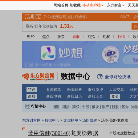
网站首页
加收藏
移动客户端
东方财富
天天
财经
焦点
股票
新股
期指
期权
行情
数
数据中心
全球财经快讯
特色
龙虎榜单
融资融券
股权质押
大宗交易
机构
新股
新股申购
新股日历
新股上会
资金
大盘
行情中心
指数
|
期指
|
期权
|
个股
|
板块
|
排行
|
新股
|
基金
|
港
东方财富网
>
数据中心
>
龙虎榜单
>
汤臣倍健
> 汤臣倍健-龙虎榜
汤臣倍健(300146)
龙虎榜数据
个股龙虎榜数据