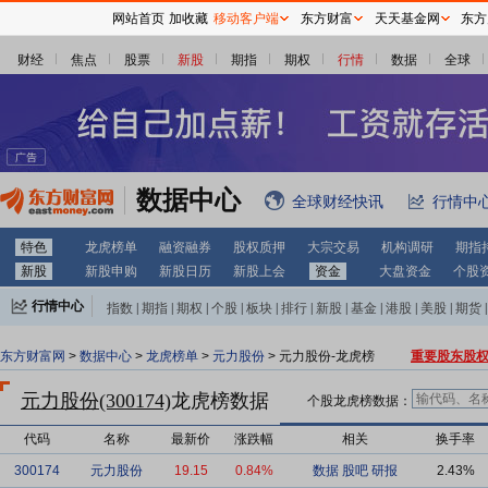
网站首页
加收藏
移动客户端
东方财富
天天基金网
东方
财经
焦点
股票
新股
期指
期权
行情
数据
全球
数据中心
全球财经快讯
行情中
特色
龙虎榜单
融资融券
股权质押
大宗交易
机构调研
期指
新股
新股申购
新股日历
新股上会
资金
大盘资金
个股
行情中心
指数
|
期指
|
期权
|
个股
|
板块
|
排行
|
新股
|
基金
|
港股
|
美股
|
期货
|
外汇
|
黄金
|
自选股
|
自选基金
东方财富网
>
数据中心
>
龙虎榜单
>
元力股份
> 元力股份-龙虎榜
重要股东股
元力股份(300174)
龙虎榜数据
个股龙虎榜数据：
代码
名称
最新价
涨跌幅
相关
换手率
300174
元力股份
19.15
0.84%
数据
股吧
研报
2.43%