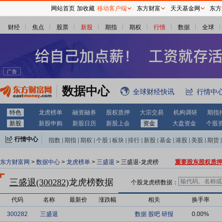
网站首页
加收藏
移动客户端
东方财富
天天基金网
东方
财经
焦点
股票
新股
期指
期权
行情
数据
全球
数据中心
全球财经快讯
行情中
特色
龙虎榜单
融资融券
股权质押
大宗交易
机构调研
期指
新股
新股申购
新股日历
新股上会
资金
大盘资金
个股
行情中心
指数
|
期指
|
期权
|
个股
|
板块
|
排行
|
新股
|
基金
|
港股
|
美股
|
期货
|
外汇
|
黄金
|
自选股
|
自选基金
东方财富网
>
数据中心
>
龙虎榜单
>
三盛退
> 三盛退-龙虎榜
重要股东股权质
三盛退(300282)
龙虎榜数据
个股龙虎榜数据：
代码
名称
最新价
涨跌幅
相关
换手率
300282
三盛退
数据
股吧
研报
0.00%