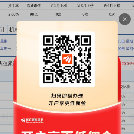
换手率
流通市值
近1月上榜
近3月上榜
近6月上榜
2.60%
98亿
0次
0次
0次
计
机构买卖统计
最新公告
日 星期一
2019年01月11日 星期五
2017年09月21日 星期四
2017年09月18日 星
日 星期一
2017年02月15日 星期三
2017年01月25日 星期三
2017年01月09日 星
偏离值累计达到30%的证券
收盘价：
13.30
元 涨跌幅：
20.04
买入金额(万)
占总成交比例
1359次
40.25%
8218.34
4.83%
39次
53.85%
5685.56
3.34%
1次
0.00%
3472.78
2.04%
2707次
39.71%
3248.43
1.91%
41次
51.22%
2319.12
1.36%