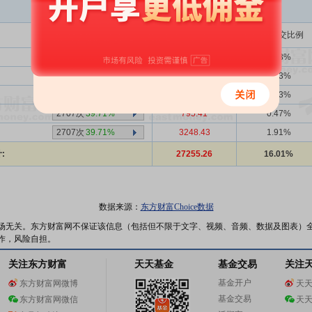
买入金额(万)
占总成交比例
1359次
40.25%
8218.34
4.83%
2707次
39.71%
1586.57
0.93%
2707次
39.71%
1929.04
1.13%
2707次
39.71%
795.41
0.47%
2707次
39.71%
3248.43
1.91%
:
27255.26
16.01%
数据来源：
东方财富Choice数据
场无关。东方财富网不保证该信息（包括但不限于文字、视频、音频、数据及图表）
作，风险自担。