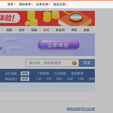
登录
我的菜单
证券交易
基金交易
保险
债券
视频
股吧
基金吧
博客
搜索
0
分红送配
研报
个股研报
行业研报
盈利预测
基金排行
经济
CPI
PPI
PMI
GDP
LPR
房价
[
帮助说明
]
[
意见反馈
]