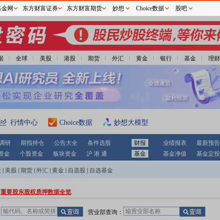
基金网
东方财富证券
东方财富期货
妙想
Choice数据
股吧
据
全球
美股
港股
期货
外汇
黄金
银行
基金
理财
行情中心
Choice数据
妙想大模型
调研
期指持仓
公告大全
条件选股
财报
业绩报表
最新预告
资金
个股资金
板块资金
沪 港 通
基金
基金净值
基金定投
股
|
美股
|
期货
|
外汇
|
黄金
|
自选股
|
自选基金
重要股东股权质押数据全览
：
营业部查询：