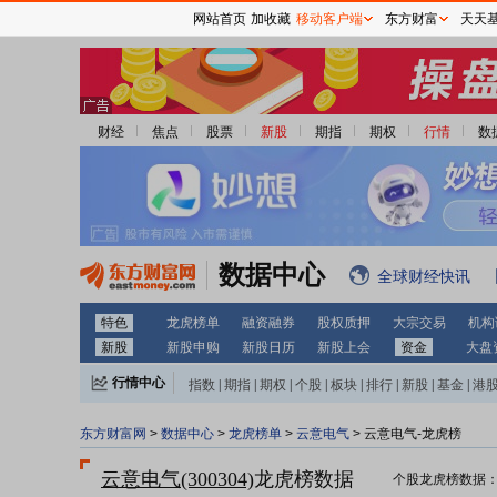
网站首页
加收藏
移动客户端
东方财富
天天
财经
焦点
股票
新股
期指
期权
行情
数
数据中心
全球财经快讯
特色
龙虎榜单
融资融券
股权质押
大宗交易
机构
新股
新股申购
新股日历
新股上会
资金
大盘
行情中心
指数
|
期指
|
期权
|
个股
|
板块
|
排行
|
新股
|
基金
|
港
东方财富网
>
数据中心
>
龙虎榜单
>
云意电气
> 云意电气-龙虎榜
云意电气(300304)
龙虎榜数据
个股龙虎榜数据