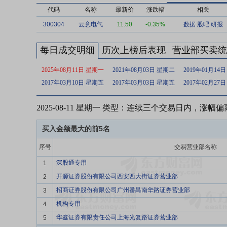
代码
名称
最新价
涨跌幅
相关
300304
云意电气
11.50
-0.35%
数据
股吧
研报
每日成交明细
历次上榜后表现
营业部买卖统
2025年08月11日 星期一
2021年08月03日 星期二
2019年01月14
2017年03月10日 星期五
2017年03月03日 星期五
2017年02月27
2025-08-11 星期一 类型：连续三个交易日内，涨幅
买入金额最大的前5名
序号
交易营业部名称
深股通专用
1
开源证券股份有限公司西安西大街证券营业部
2
招商证券股份有限公司广州番禺南华路证券营业部
3
机构专用
4
华鑫证券有限责任公司上海光复路证券营业部
5