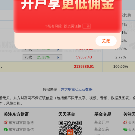
买入金额(万)
占总成交比例
75次
25.33%
1815242.78
84.85%
75次
25.33%
1279486.43
59.81%
75次
25.33%
535756.36
25.04%
75次
25.33%
264776.40
12.38%
75次
25.33%
59367.43
2.77%
:
2139386.61
100.00%
数据来源：
东方财富Choice数据
场无关。东方财富网不保证该信息（包括但不限于文字、视频、音频、数据及图表）
作，风险自担。