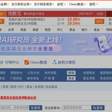
基金网
东方财富证券
东方财富期货
妙想
Choice数据
股吧
据
全球
美股
港股
期货
外汇
黄金
银行
基金
理财
行情中心
Choice数据
妙想大模型
调研
期指持仓
公告大全
条件选股
财报
业绩报表
最新预告
资金
个股资金
板块资金
沪 港 通
基金
基金净值
基金定投
股
|
美股
|
期货
|
外汇
|
黄金
|
自选股
|
自选基金
重要股东股权质押数据全览
：
营业部查询：