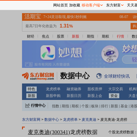
网站首页
加收藏
移动客户端
东方财富
天天
财经
焦点
股票
新股
期指
期权
行情
数
数据中心
全球财经快讯
特色
龙虎榜单
融资融券
股权质押
大宗交易
机构
新股
新股申购
新股日历
新股上会
资金
大盘
行情中心
指数
|
期指
|
期权
|
个股
|
板块
|
排行
|
新股
|
基金
|
港
东方财富网
>
数据中心
>
龙虎榜单
>
麦克奥迪
> 麦克奥迪-龙虎榜
麦克奥迪(300341)
龙虎榜数据
个股龙虎榜数据