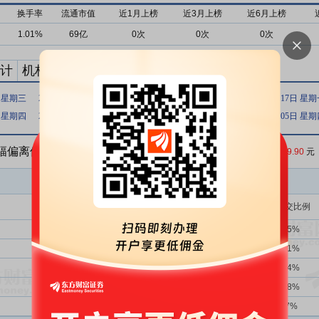
换手率
流通市值
近1月上榜
近3月上榜
近6月上榜
1.01%
69亿
0次
0次
0次
计
机构买卖统计
最新公告
日 星期三
2023年10月11日 星期三
2023年03月27日 星期一
2022年10月17日 星
日 星期四
2019年12月10日 星期二
2019年12月06日 星期五
2019年12月05日 星
涨幅偏离值累计达到200%的证券
收盘价：
29.90
元
买入金额(万)
占总成交比例
75次
25.33%
1815242.78
84.85%
75次
25.33%
1279486.43
59.81%
75次
25.33%
535756.36
25.04%
75次
25.33%
264776.40
12.38%
75次
25.33%
59367.43
2.77%