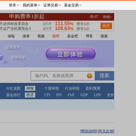
登录
我的菜单
证券交易
基金交易
保险
债券
视频
股吧
基金吧
博客
搜索
0
分红送配
研报
个股研报
行业研报
盈利预测
基金排行
经济
CPI
PPI
PMI
GDP
LPR
房价
[
帮助说明
]
[
意见反馈
]