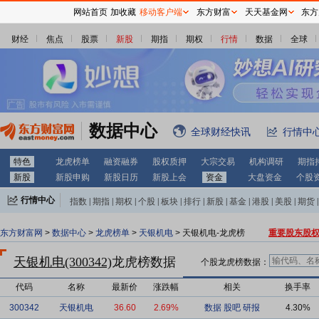
网站首页
加收藏
移动客户端
东方财富
天天基金网
东方
财经
焦点
股票
新股
期指
期权
行情
数据
全球
数据中心
全球财经快讯
行情中
特色
龙虎榜单
融资融券
股权质押
大宗交易
机构调研
期指
新股
新股申购
新股日历
新股上会
资金
大盘资金
个股
行情中心
指数
|
期指
|
期权
|
个股
|
板块
|
排行
|
新股
|
基金
|
港股
|
美股
|
期货
|
外汇
|
黄金
|
自选股
|
自选基金
东方财富网
>
数据中心
>
龙虎榜单
>
天银机电
> 天银机电-龙虎榜
重要股东股
天银机电(300342)
龙虎榜数据
个股龙虎榜数据：
代码
名称
最新价
涨跌幅
相关
换手率
300342
天银机电
36.60
2.69%
数据
股吧
研报
4.30%